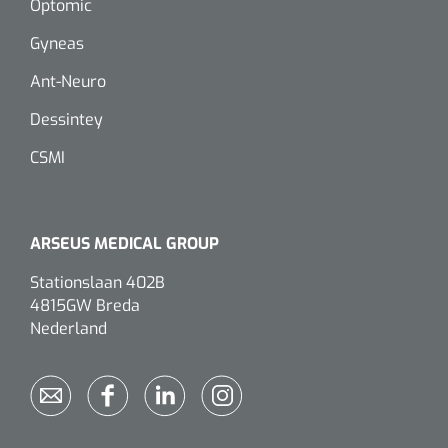
Optomic
Gyneas
Eethulpmiddelen
Urologie
Bestek
Ant-Neuro
Dessintey
Eetplateau's
CSMI
Onderleggers
Slabben
ARSEUS MEDICAL GROUP
Nopa
1207664
Vaatklem Pean - zonder tanden - gebogen - 14 cm - 1 st
Borden
Stationslaan 402B
4815GW Breda
Nederland
Drinkhulpmiddelen
Opzetstukken voor bekers
Bekers