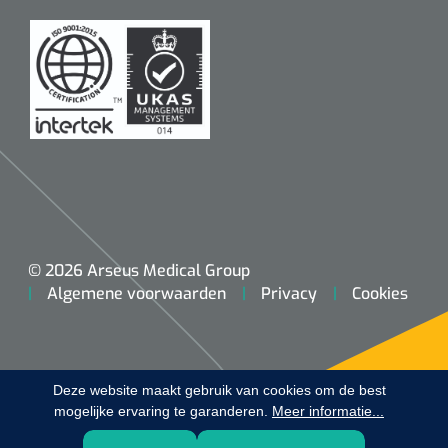
Koffiebekers
Badkamerhulpmiddelen
Doucherolstoelen
Douchestoelen
Diversen badkamerhulpmiddelen
Doucheramen
© 2026 Arseus Medical Group
Algemene voorwaarden
Privacy
Cookies
Douchebrancard
Wandbeugels
Deze website maakt gebruik van cookies om de best
mogelijke ervaring te garanderen.
Toiletstoelen
Meer informatie...