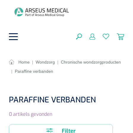
hoofdinhoud
Home
|
Wondzorg
|
Chronische wondzorgproducten
|
Paraffine verbanden
Fysiotherapie & Revalidatie
SLUITEN
FILTEREN
Incontinentiezorg
Functionele revalidatie
PARAFFINE VERBANDEN
Hand/arm revalidatie
Instrumenten
Eenmalige sondes
ZOEKRESULTATEN
0
artikels gevonden
Gangrevalidatie
Nelatonsondes
ADL & Comfortzorg
Klemmen
Vrouwensondes
Filter
Analytische revalidatie