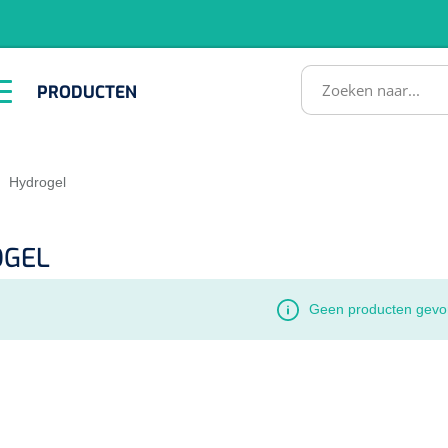
RODUCTEN
PRODUCTEN
Instrumenten
ADL &
EHBO &
Infrastructuu
Comfortzorg
Reanimatie
SULTATEN
|
Hydrogel
OGEL
Geen producten gevo
1518857
lum - small/virgin
. 20 mm - 1 x 100 st