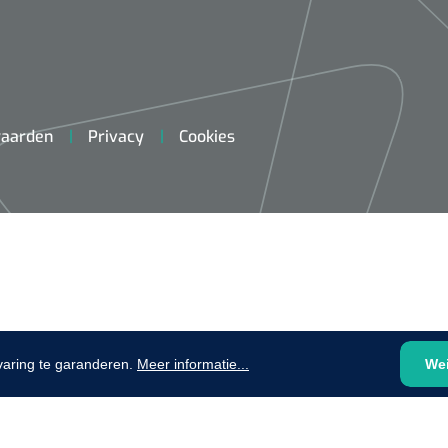
plooibaar - 32 cm - 1 st
1620365
Evenup Sole - L
Nopa
st
Tang Colli
aarden
Privacy
Cookies
1007140
D™ silk
 3/0 - 16 mm - 75
- 1 st
Mölnlycke
Mölnlycke
1010460
Mepilex 
Mesalt® zoutverband - 7,5 x
varing te garanderen.
Meer informatie...
We
23 cm - 1
7,5 cm - steriel - 30 st