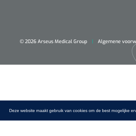
VACOped - 
(44-46) - 1 
© 2026 Arseus Medical Group
Algemene voorw
PERMA-HAN
hechtdraad
cm - FW502 
Deze website maakt gebruik van cookies om de best mogelijke er
Home
Fysiotherapie & Revalidatie