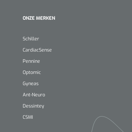
ONZE MERKEN
Schiller
CardiacSense
Pennine
Optomic
Gyneas
Ant-Neuro
Dessintey
CSMI
Nopa
1208566
Hysterometer Sims - niet