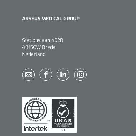
ARSEUS MEDICAL GROUP
Stationslaan 402B
Griffioen
1017260
4815GW Breda
Chirurgische pincet - 14 cm - 1
Nederland
st
Bionix
1541397
OtoClear Spray Wash kit - 1 st