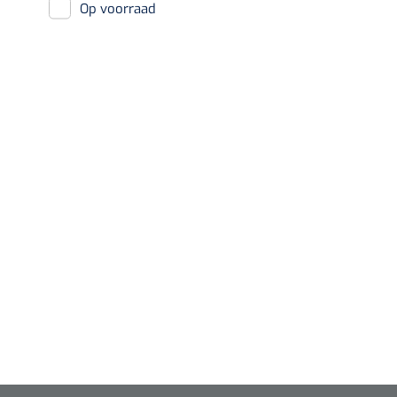
Op voorraad
Diagnose
Monitoring
Chirurgie