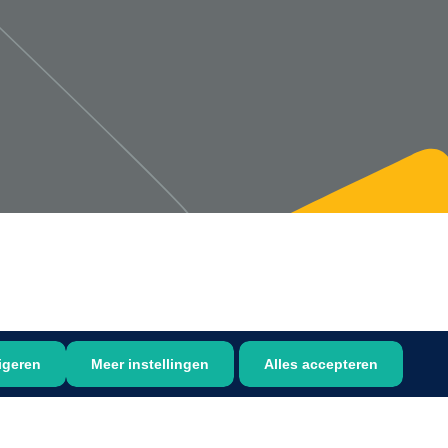
1533499
n clip - 13 cm - 1 st
Gyneas
1518880
Endobiopsie - standaard
model CH9 - 1 x 25 st
1104114
border sacrum - 23 x
igeren
Meer instellingen
Alles accepteren
 x 5 st