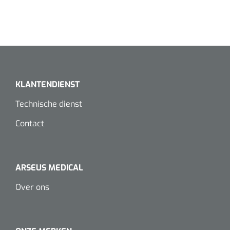
KLANTENDIENST
Technische dienst
Griffioen
1017260
Contact
Chirurgische pincet - 14 cm - 1 st
ARSEUS MEDICAL
Over ons