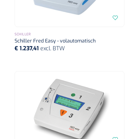
Dispenser Deb transparant - wit - chroom - 1 st
Douchetabouretten
Toiletverhogers
SCHILLER
Toiletbeugels
Schiller Fred Easy - volautomatisch
€ 1.237,41
excl. BTW
Transferhulpmiddelen
Glijzeilen
Draaischijven