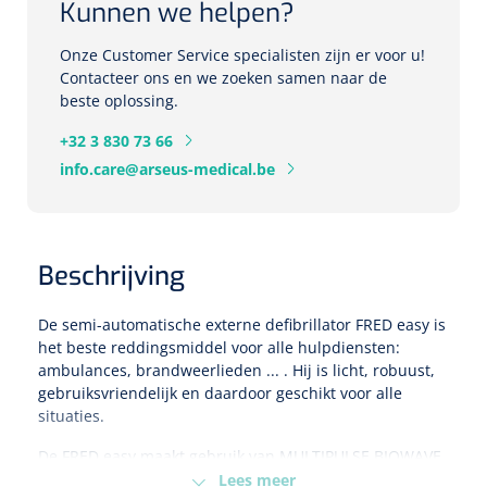
Kunnen we helpen?
Herbruikbare curetten
Laser chirurgie
Massagetherapie
Holters
Onze Customer Service specialisten zijn er voor u!
Contacteer ons en we zoeken samen naar de
Biopsie punch
Surgical suction
beste oplossing.
ECG's
Ouderen Comfortzorg
+32 3 830 73 66
Verpleegdekens
Spirometers
info.care@arseus-medical.be
Warmtetherapie
Dopplers
Fixatiemateriaal
Foetale dopplers
Beschrijving
Positioneringsmateriaal
Vasculaire dopplers
De semi-automatische externe defibrillator FRED easy is
het beste reddingsmiddel voor alle hulpdiensten:
Aangepaste kledij
Foetale en Vasculaire dopplers
ambulances, brandweerlieden ... . Hij is licht, robuust,
gebruiksvriendelijk en daardoor geschikt voor alle
Diversen
situaties.
Lichtdiagnostiek
De FRED easy maakt gebruik van MULTIPULSE BIOWAVE,
Verzwaringsdekens
Colposcopen
de gepulseerde bifasische golfvorm met
Lees meer