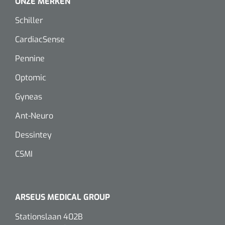
ONZE MERKEN
Schiller
CardiacSense
Pennine
Optomic
Gyneas
Ant-Neuro
1620365
VACOped - Evenup Sole - L (44-46) - 1 st
Dessintey
CSMI
ARSEUS MEDICAL GROUP
Stationslaan 402B