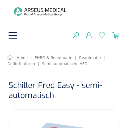
hoofdinhoud
Home
|
EHBO & Reanimatie
|
Reanimatie
|
Defibrillatoren
|
Semi automatische AED
Fysiotherapie & Revalidatie
SLUITEN
Schiller Fred Easy - semi-
FILTEREN
Incontinentiezorg
Functionele revalidatie
automatisch
Hand/arm revalidatie
Instrumenten
Eenmalige sondes
ZOEKRESULTATEN
Gangrevalidatie
Nelatonsondes
ADL & Comfortzorg
Klemmen
Vrouwensondes
Analytische revalidatie