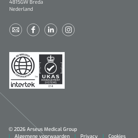
4815GW Breda
Nederland
Nopa
1208566
Hysterometer Sims - niet plooibaar - 32 cm - 1 st
© 2026 Arseus Medical Group
Algemene voorwaarden
Privacy
Cookies