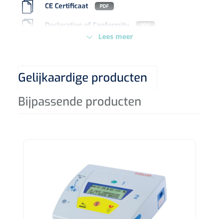
CE Certificaat
PDF
Koffiebekers
Declaration of Conformity
PDF
Lees meer
Badkamerhulpmiddelen
Doucherolstoelen
Gelijkaardige producten
Douchestoelen
Bijpassende producten
Diversen badkamerhulpmiddelen
Doucheramen
Douchebrancard
Wandbeugels
Toiletstoelen
Deb Stoko
1541357