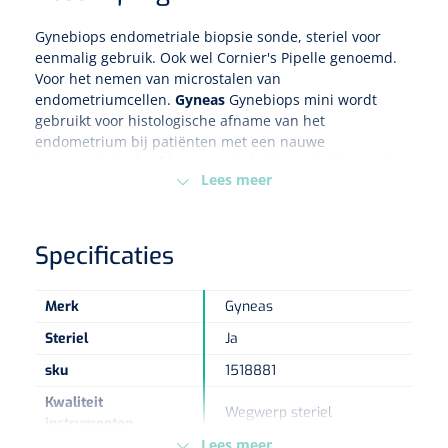
Gynebiops endometriale biopsie sonde, steriel voor
Eethulpmiddelen
Urologie
eenmalig gebruik. Ook wel Cornier's Pipelle genoemd.
Bestek
Voor het nemen van microstalen van
endometriumcellen.
Gyneas
Gynebiops mini wordt
gebruikt voor histologische afname van het
Eetplateau's
endometrium bij patiënten met een nauwe
baarmoederhals of baarmoederhalskanaal. Het wordt
Onderleggers
Lees meer
aanbevolen voor postmenopauzale patiënten.
De Gynebiops helpt bij de diagnose van:
Slabben
Nopa
1207664
Specificaties
Vaatklem Pean - zonder tanden - gebogen - 14 cm - 1 st
endometriumkanker
Borden
hyperplasie
poliepen
Merk
Gyneas
luteale insufficiëntie
Drinkhulpmiddelen
Steriel
Ja
Opzetstukken voor bekers
sku
1518881
Kwaliteit
Wegwerp steriel
Bekers
instrumenten
Lees meer