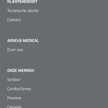
KLANTENDIENST
Dispenser Deb transparant - wit - chroom - 1 st
Douchetabouretten
Technische dienst
Toiletverhogers
Contact
Toiletbeugels
ARSEUS MEDICAL
Transferhulpmiddelen
Over ons
Glijzeilen
Draaischijven
ONZE MERKEN
Schiller
CardiacSense
Pennine
Optomic