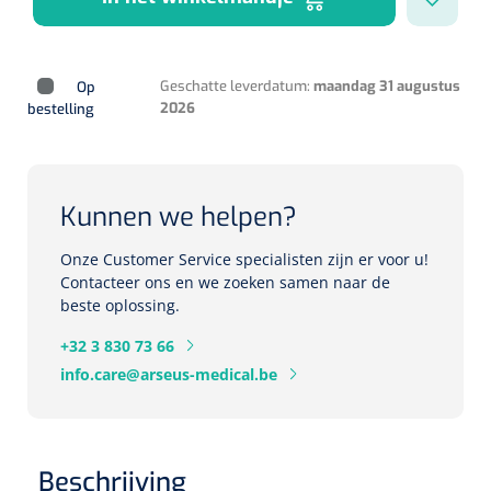
Herbruikbare curetten
Laser chirurgie
Massagetherapie
Holters
Biopsie punch
Surgical suction
Geschatte leverdatum:
maandag 31 augustus
Op
ECG's
Ouderen Comfortzorg
2026
bestelling
Verpleegdekens
Spirometers
Warmtetherapie
Kunnen we helpen?
Dopplers
Fixatiemateriaal
Onze Customer Service specialisten zijn er voor u!
Foetale dopplers
Contacteer ons en we zoeken samen naar de
beste oplossing.
Positioneringsmateriaal
Vasculaire dopplers
+32 3 830 73 66
Aangepaste kledij
Foetale en Vasculaire dopplers
info.care@arseus-medical.be
Diversen
Lichtdiagnostiek
Verzwaringsdekens
Colposcopen
Beschrijving