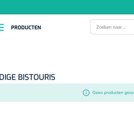
RODUCTEN
PRODUCTEN
Instrumenten
ADL &
EHBO &
Infrastructuu
Comfortzorg
Reanimatie
SULTATEN
DIGE BISTOURIS
Geen producten gevo
1518857
lum - small/virgin
. 20 mm - 1 x 100 st