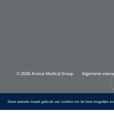
VACOped - 
(44-46) - 1 
PERMA-HAN
© 2026 Arseus Medical Group
Algemene voorw
hechtdraad
cm - FW502 
Deze website maakt gebruik van cookies om de best mogelijke er
Home