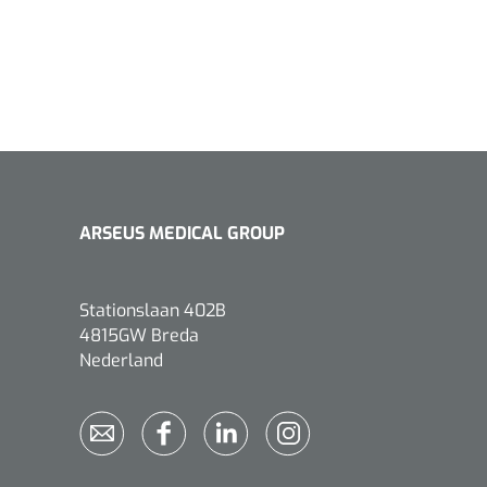
Griffioen
1017260
Chirurgische pincet - 14 cm - 1
st
ARSEUS MEDICAL GROUP
Stationslaan 402B
4815GW Breda
Nederland
Bionix
1541397
OtoClear Spray Wash kit - 1 st