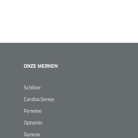
ONZE MERKEN
Schiller
CardiacSense
Pennine
Optomic
Nopa
1208566
Hysterometer Sims - niet
Gyneas