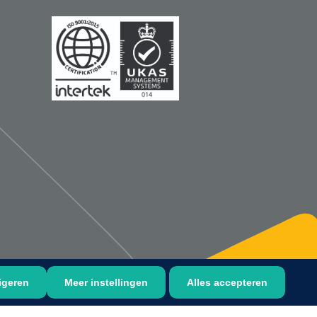
1533499
n clip - 13 cm - 1 st
Gyneas
1518880
Endobiopsie - standaard
model CH9 - 1 x 25 st
1104114
border sacrum - 23 x
 x 5 st
igeren
Meer instellingen
Alles accepteren