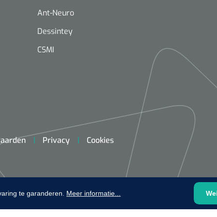
plooibaar - 32 cm - 1 st
1620365
Ant-Neuro
Evenup Sole - L
Nopa
st
Tang Colli
Dessintey
CSMI
1007140
D™ silk
aarden
Privacy
Cookies
 3/0 - 16 mm - 75
- 1 st
Mölnlycke
Mölnlycke
1010460
Mepilex 
Mesalt® zoutverband - 7,5 x
23 cm - 1
7,5 cm - steriel - 30 st
varing te garanderen.
Meer informatie...
We