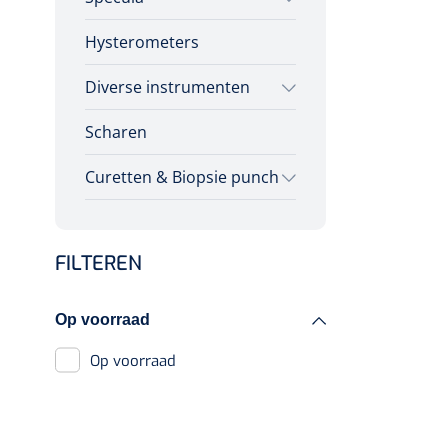
Diagnose
Hysterometers
Vaginale specula
Monitoring
Chirurgie
Diverse instrumenten
Scharen
Allerlei
Curetten & Biopsie punch
Wegwerp curetten
FILTEREN
Herbruikbare curetten
Biopsie punch
Op voorraad
Op voorraad