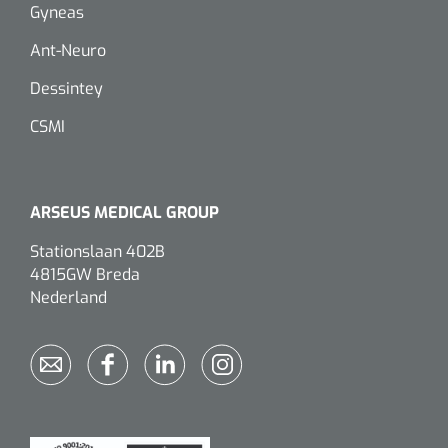
Gyneas
Eethulpmiddelen
Urologie
Ant-Neuro
Bestek
Dessintey
Eetplateau's
CSMI
Onderleggers
ARSEUS MEDICAL GROUP
Slabben
Nopa
1207664
Stationslaan 402B
Vaatklem Pean - zonder tanden - gebogen - 14 cm - 1 st
4815GW Breda
Borden
Nederland
Drinkhulpmiddelen
Opzetstukken voor bekers
Bekers