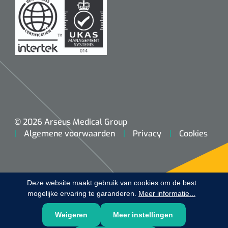
Koffiebekers
Badkamerhulpmiddelen
Doucherolstoelen
Douchestoelen
Diversen badkamerhulpmiddelen
© 2026 Arseus Medical Group
Algemene voorwaarden
Privacy
Cookies
Doucheramen
Douchebrancard
Deze website maakt gebruik van cookies om de best
Wandbeugels
mogelijke ervaring te garanderen.
Meer informatie...
Toiletstoelen
Weigeren
Meer instellingen