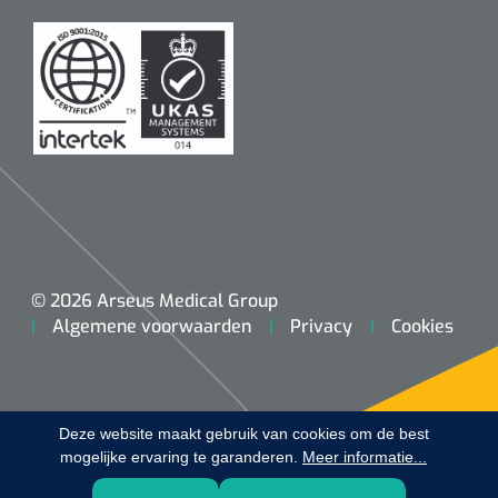
Koffiebekers
Badkamerhulpmiddelen
Doucherolstoelen
Douchestoelen
Diversen badkamerhulpmiddelen
Doucheramen
© 2026 Arseus Medical Group
Algemene voorwaarden
Privacy
Cookies
Douchebrancard
Wandbeugels
Deze website maakt gebruik van cookies om de best
mogelijke ervaring te garanderen.
Toiletstoelen
Meer informatie...