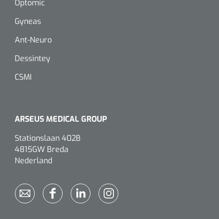
Optomic
Gyneas
Eethulpmiddelen
Urologie
Bestek
Ant-Neuro
Dessintey
Eetplateau's
CSMI
Onderleggers
Slabben
ARSEUS MEDICAL GROUP
Nopa
1207664
Vaatklem Pean - zonder tanden - gebogen - 14 cm - 1 st
Borden
Stationslaan 402B
4815GW Breda
Nederland
Drinkhulpmiddelen
Opzetstukken voor bekers
Bekers