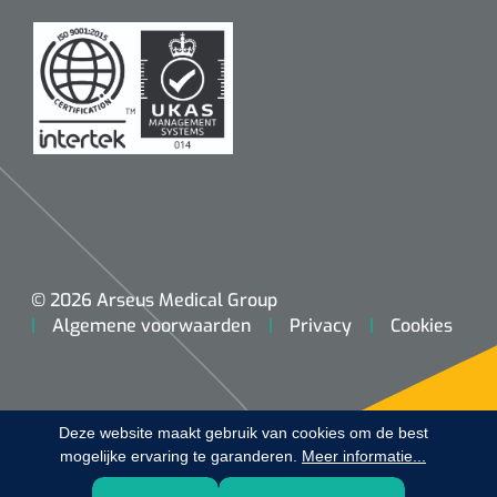
Koffiebekers
Badkamerhulpmiddelen
Doucherolstoelen
Douchestoelen
Diversen badkamerhulpmiddelen
Doucheramen
© 2026 Arseus Medical Group
Algemene voorwaarden
Privacy
Cookies
Douchebrancard
Wandbeugels
Deze website maakt gebruik van cookies om de best
mogelijke ervaring te garanderen.
Toiletstoelen
Meer informatie...