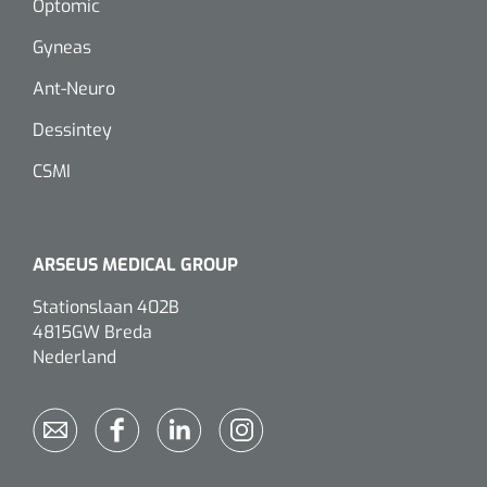
Optomic
Gyneas
Eethulpmiddelen
Urologie
Bestek
Ant-Neuro
Dessintey
Eetplateau's
CSMI
Onderleggers
Slabben
ARSEUS MEDICAL GROUP
Nopa
1207664
Vaatklem Pean - zonder tanden - gebogen - 14 cm - 1 st
Borden
Stationslaan 402B
4815GW Breda
Nederland
Drinkhulpmiddelen
Opzetstukken voor bekers
Bekers