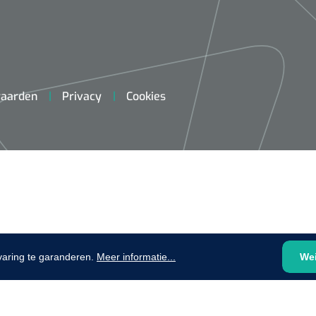
plooibaar - 32 cm - 1 st
1620365
Evenup Sole - L
Nopa
st
Tang Colli
aarden
Privacy
Cookies
1007140
D™ silk
 3/0 - 16 mm - 75
- 1 st
Mölnlycke
Mölnlycke
1010460
Mepilex 
Mesalt® zoutverband - 7,5 x
varing te garanderen.
Meer informatie...
We
23 cm - 1
7,5 cm - steriel - 30 st