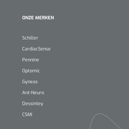
ONZE MERKEN
Schiller
CardiacSense
Pennine
Optomic
Gyneas
Ant-Neuro
Dessintey
CSMI
Nopa
1208566
Hysterometer Sims - niet