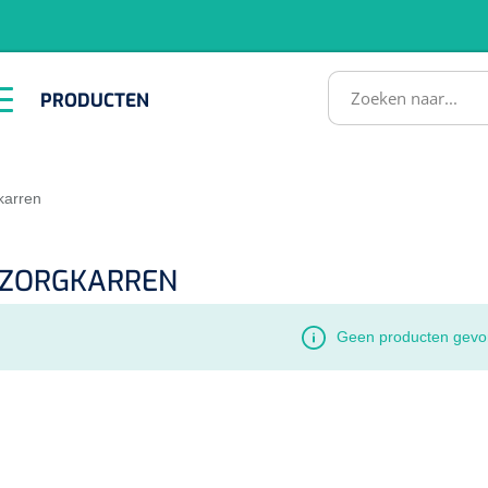
RODUCTEN
PRODUCTEN
Instrumenten
ADL &
EHBO &
Infrastructuu
Comfortzorg
Reanimatie
SULTATEN
karren
ZORGKARREN
Geen producten gevo
1518857
lum - small/virgin
. 20 mm - 1 x 100 st