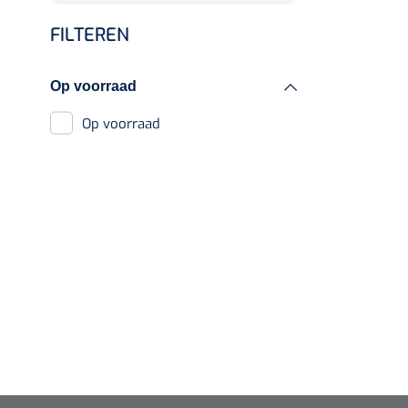
Diagnose
Bloedafnamestoelen
FILTEREN
Monitoring
Accessoires
Chirurgie
behandeltafels
Op voorraad
Op voorraad