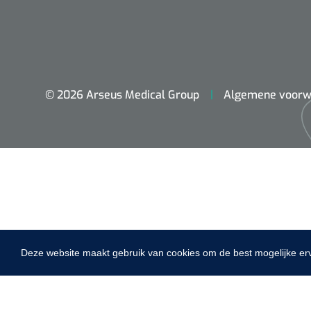
VACOped - 
(44-46) - 1 
© 2026 Arseus Medical Group
Algemene voorw
PERMA-HAN
hechtdraad
cm - FW502 
Deze website maakt gebruik van cookies om de best mogelijke er
Home
Fysiotherapie & Revalidatie