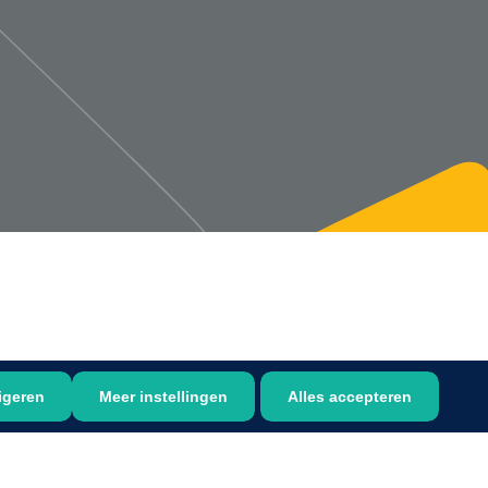
1533499
n clip - 13 cm - 1 st
Gyneas
1518880
Endobiopsie - standaard
model CH9 - 1 x 25 st
1104114
border sacrum - 23 x
igeren
Meer instellingen
Alles accepteren
 x 5 st