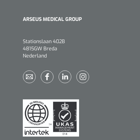
ARSEUS MEDICAL GROUP
Stationslaan 402B
Griffioen
1017260
4815GW Breda
Chirurgische pincet - 14 cm - 1
Nederland
st
Bionix
1541397
OtoClear Spray Wash kit - 1 st