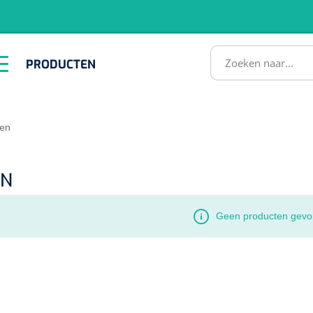
RODUCTEN
PRODUCTEN
Instrumenten
ADL &
EHBO &
Infrastructuu
Comfortzorg
Reanimatie
SULTATEN
en
EN
Geen producten gevo
1518857
lum - small/virgin
. 20 mm - 1 x 100 st