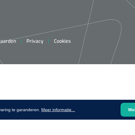
plooibaar - 32 cm - 1 st
1620365
Evenup Sole - L
Nopa
st
Tang Colli
aarden
Privacy
Cookies
1007140
D™ silk
 3/0 - 16 mm - 75
- 1 st
Mölnlycke
Mölnlycke
1010460
Mepilex 
Mesalt® zoutverband - 7,5 x
varing te garanderen.
Meer informatie...
We
23 cm - 1
7,5 cm - steriel - 30 st