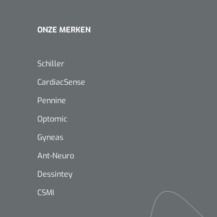
ONZE MERKEN
Schiller
CardiacSense
Pennine
Optomic
Gyneas
Ant-Neuro
Dessintey
CSMI
Nopa
1208566
Hysterometer Sims - niet