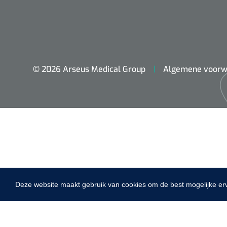
VACOped - 
(44-46) - 1 
© 2026 Arseus Medical Group
Algemene voorw
PERMA-HAN
hechtdraad
cm - FW502 
Deze website maakt gebruik van cookies om de best mogelijke er
Home
Fysiotherapie & Revalidatie