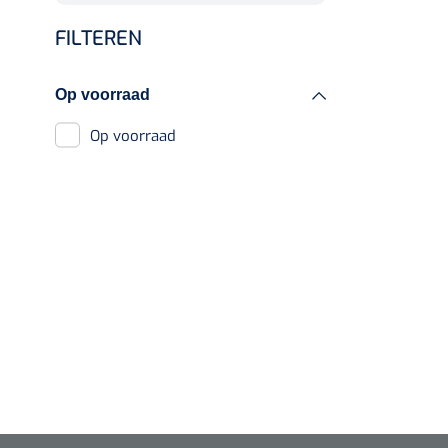
Diagnose
Bloedafnamestoelen
FILTEREN
Monitoring
Accessoires
Chirurgie
behandeltafels
Op voorraad
Op voorraad