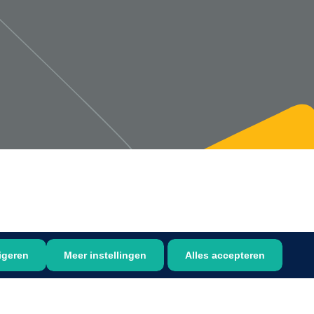
1533499
n clip - 13 cm - 1 st
Gyneas
1518880
Endobiopsie - standaard
model CH9 - 1 x 25 st
1104114
border sacrum - 23 x
igeren
Meer instellingen
Alles accepteren
 x 5 st