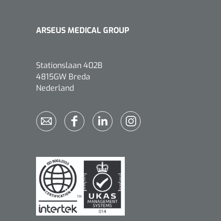
ARSEUS MEDICAL GROUP
Stationslaan 402B
Griffioen
1017260
4815GW Breda
Chirurgische pincet - 14 cm - 1
Nederland
st
Bionix
1541397
OtoClear Spray Wash kit - 1 st