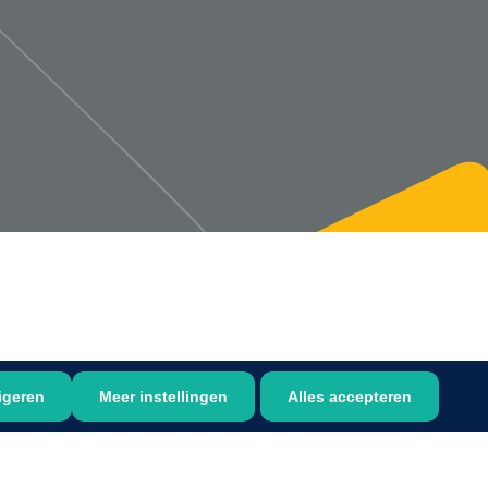
1533499
n clip - 13 cm - 1 st
Gyneas
1518880
Endobiopsie - standaard
model CH9 - 1 x 25 st
1104114
border sacrum - 23 x
igeren
Meer instellingen
Alles accepteren
 x 5 st