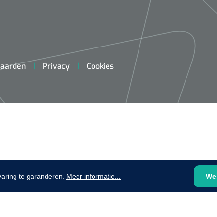
plooibaar - 32 cm - 1 st
1620365
Evenup Sole - L
Nopa
st
Tang Colli
aarden
Privacy
Cookies
1007140
D™ silk
 3/0 - 16 mm - 75
- 1 st
Mölnlycke
Mölnlycke
1010460
Mepilex 
Mesalt® zoutverband - 7,5 x
varing te garanderen.
Meer informatie...
We
23 cm - 1
7,5 cm - steriel - 30 st