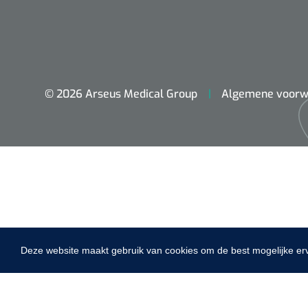
VACOped - 
(44-46) - 1 
© 2026 Arseus Medical Group
Algemene voorw
PERMA-HAN
hechtdraad
cm - FW502 
Deze website maakt gebruik van cookies om de best mogelijke er
Home
Fysiotherapie & Revalidatie