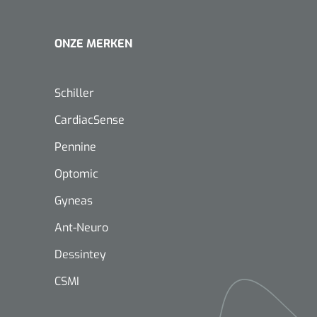
ONZE MERKEN
Schiller
CardiacSense
Pennine
Optomic
Gyneas
Ant-Neuro
Dessintey
CSMI
Nopa
1208566
Hysterometer Sims - niet