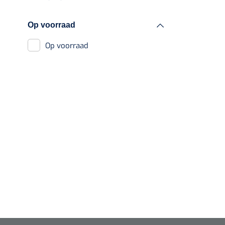
Vrouwensondes
Diagnose
Op voorraad
Monitoring
Chirurgie
Op voorraad