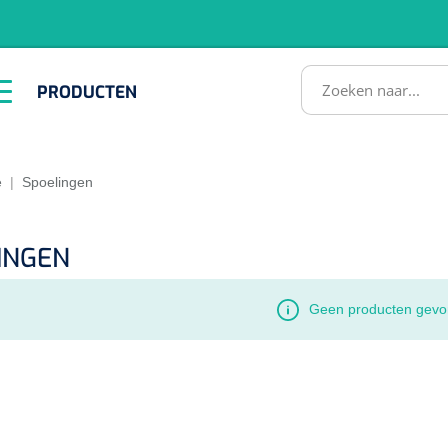
RODUCTEN
PRODUCTEN
Instrumenten
ADL &
EHBO &
Infrastructuu
Comfortzorg
Reanimatie
SULTATEN
e
|
Spoelingen
INGEN
Geen producten gevo
1518857
lum - small/virgin
. 20 mm - 1 x 100 st