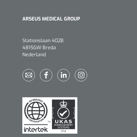
ARSEUS MEDICAL GROUP
Stationslaan 402B
Griffioen
1017260
4815GW Breda
Chirurgische pincet - 14 cm - 1
Nederland
st
Bionix
1541397
OtoClear Spray Wash kit - 1 st