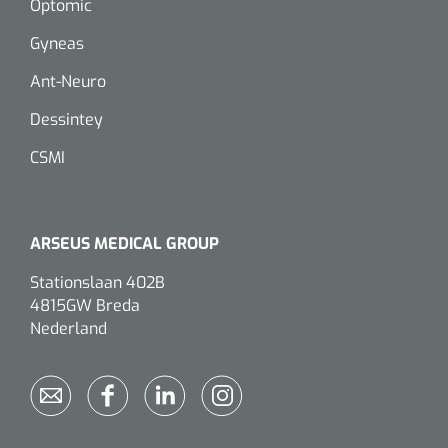
Optomic
Gyneas
Eethulpmiddelen
Urologie
Bestek
Ant-Neuro
Dessintey
Eetplateau's
CSMI
Onderleggers
Slabben
ARSEUS MEDICAL GROUP
Nopa
1207664
Vaatklem Pean - zonder tanden - gebogen - 14 cm - 1 st
Borden
Stationslaan 402B
4815GW Breda
Nederland
Drinkhulpmiddelen
Opzetstukken voor bekers
Bekers