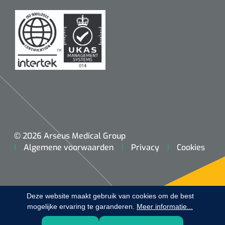
Koffiebekers
Badkamerhulpmiddelen
Doucherolstoelen
Douchestoelen
Diversen badkamerhulpmiddelen
Doucheramen
© 2026 Arseus Medical Group
Algemene voorwaarden
Privacy
Cookies
Douchebrancard
Wandbeugels
Deze website maakt gebruik van cookies om de best
mogelijke ervaring te garanderen.
Toiletstoelen
Meer informatie...