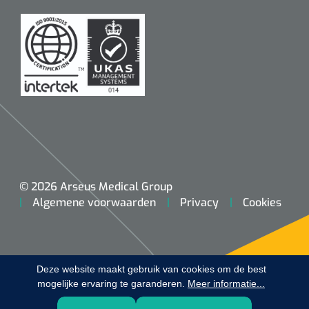
Koffiebekers
Badkamerhulpmiddelen
Doucherolstoelen
Douchestoelen
Diversen badkamerhulpmiddelen
Doucheramen
© 2026 Arseus Medical Group
Algemene voorwaarden
Privacy
Cookies
Douchebrancard
Wandbeugels
Deze website maakt gebruik van cookies om de best
mogelijke ervaring te garanderen.
Toiletstoelen
Meer informatie...