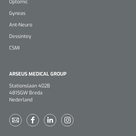
Optomic
Gyneas
Eethulpmiddelen
Urologie
Bestek
Ant-Neuro
Dessintey
Eetplateau's
CSMI
Onderleggers
Slabben
ARSEUS MEDICAL GROUP
Nopa
1207664
Vaatklem Pean - zonder tanden - gebogen - 14 cm - 1 st
Borden
Stationslaan 402B
4815GW Breda
Nederland
Drinkhulpmiddelen
Opzetstukken voor bekers
Bekers