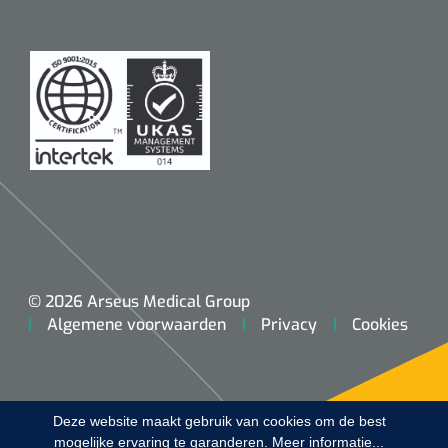
Koffiebekers
Badkamerhulpmiddelen
Doucherolstoelen
Douchestoelen
Diversen badkamerhulpmiddelen
Doucheramen
© 2026 Arseus Medical Group
Douchebrancard
Algemene voorwaarden
Privacy
Cookies
Wandbeugels
Toiletstoelen
Deze website maakt gebruik van cookies om de best
mogelijke ervaring te garanderen.
Meer informatie...