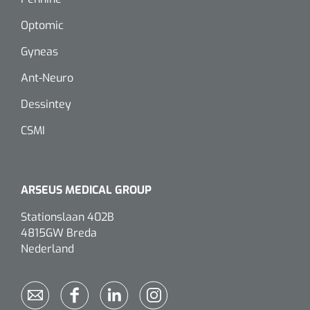
Optomic
Eethulpmiddelen
Urologie
Gyneas
Bestek
Ant-Neuro
Eetplateau's
Dessintey
Onderleggers
CSMI
Slabben
Nopa
1207664
Vaatklem Pean - zonder tanden - gebogen - 14 cm - 1 st
ARSEUS MEDICAL GROUP
Borden
Stationslaan 402B
4815GW Breda
Drinkhulpmiddelen
Nederland
Opzetstukken voor bekers
Bekers