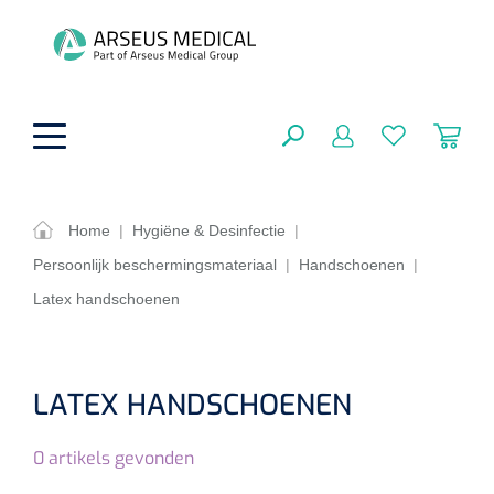
hoofdinhoud
Home
|
Hygiëne & Desinfectie
|
Persoonlijk beschermingsmateriaal
|
Handschoenen
|
Fysiotherapie & Revalidatie
SLUITEN
Latex handschoenen
FILTEREN
Incontinentiezorg
Functionele revalidatie
Hand/arm revalidatie
Instrumenten
Eenmalige sondes
LATEX HANDSCHOENEN
ZOEKRESULTATEN
Gangrevalidatie
Nelatonsondes
ADL & Comfortzorg
Klemmen
0
artikels gevonden
Vrouwensondes
Analytische revalidatie