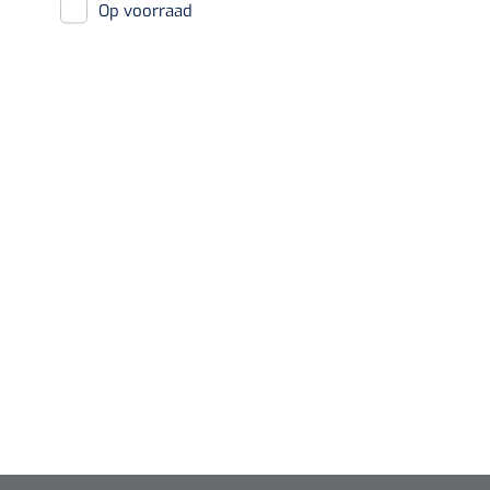
Op voorraad
Diagnose
Monitoring
Chirurgie