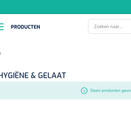
RODUCTEN
PRODUCTEN
Instrumenten
ADL &
EHBO &
Infrastructuu
Comfortzorg
Reanimatie
SULTATEN
t
YGIËNE & GELAAT
Geen producten gevo
1518857
lum - small/virgin
. 20 mm - 1 x 100 st