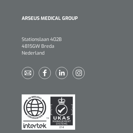
ARSEUS MEDICAL GROUP
Stationslaan 402B
Griffioen
1017260
4815GW Breda
Chirurgische pincet - 14 cm - 1
Nederland
st
Bionix
1541397
OtoClear Spray Wash kit - 1 st