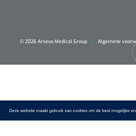
VACOped - 
(44-46) - 1 
© 2026 Arseus Medical Group
Algemene voorw
PERMA-HAN
hechtdraad
cm - FW502 
Deze website maakt gebruik van cookies om de best mogelijke er
Home
Fysiotherapie & Revalidatie