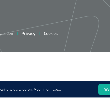
plooibaar - 32 cm - 1 st
1620365
Evenup Sole - L
Nopa
st
Tang Colli
aarden
Privacy
Cookies
1007140
D™ silk
 3/0 - 16 mm - 75
- 1 st
Mölnlycke
Mölnlycke
1010460
Mepilex 
Mesalt® zoutverband - 7,5 x
varing te garanderen.
Meer informatie...
We
23 cm - 1
7,5 cm - steriel - 30 st