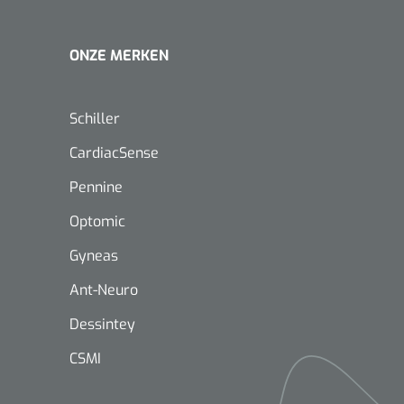
ONZE MERKEN
Schiller
CardiacSense
Pennine
Optomic
Gyneas
Ant-Neuro
Dessintey
CSMI
Nopa
1208566
Hysterometer Sims - niet