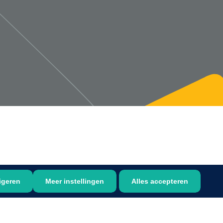
1533499
n clip - 13 cm - 1 st
Gyneas
1518880
Endobiopsie - standaard
model CH9 - 1 x 25 st
1104114
border sacrum - 23 x
igeren
Meer instellingen
Alles accepteren
 x 5 st