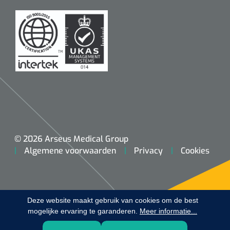
Koffiebekers
Badkamerhulpmiddelen
Doucherolstoelen
Douchestoelen
Diversen badkamerhulpmiddelen
Doucheramen
© 2026 Arseus Medical Group
Algemene voorwaarden
Privacy
Cookies
Douchebrancard
Wandbeugels
Deze website maakt gebruik van cookies om de best
mogelijke ervaring te garanderen.
Toiletstoelen
Meer informatie...