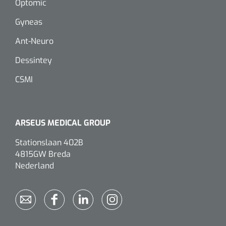
Optomic
Gyneas
Eethulpmiddelen
Urologie
Bestek
Ant-Neuro
Dessintey
Eetplateau's
CSMI
Onderleggers
Slabben
ARSEUS MEDICAL GROUP
Nopa
1207664
Vaatklem Pean - zonder tanden - gebogen - 14 cm - 1 st
Borden
Stationslaan 402B
4815GW Breda
Nederland
Drinkhulpmiddelen
Opzetstukken voor bekers
Bekers