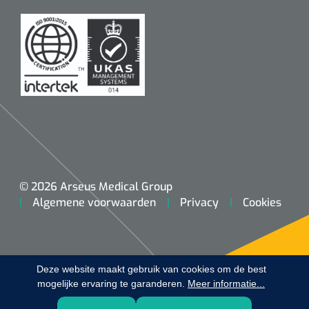
Koffiebekers
Badkamerhulpmiddelen
Doucherolstoelen
Douchestoelen
Diversen badkamerhulpmiddelen
Doucheramen
© 2026 Arseus Medical Group
Algemene voorwaarden
Privacy
Cookies
Douchebrancard
Wandbeugels
Deze website maakt gebruik van cookies om de best
mogelijke ervaring te garanderen.
Toiletstoelen
Meer informatie...