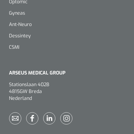
Optomic
Gyneas
Eethulpmiddelen
Urologie
Bestek
Ant-Neuro
Dessintey
Eetplateau's
CSMI
Onderleggers
Slabben
ARSEUS MEDICAL GROUP
Nopa
1207664
Vaatklem Pean - zonder tanden - gebogen - 14 cm - 1 st
Borden
Stationslaan 402B
4815GW Breda
Nederland
Drinkhulpmiddelen
Opzetstukken voor bekers
Bekers