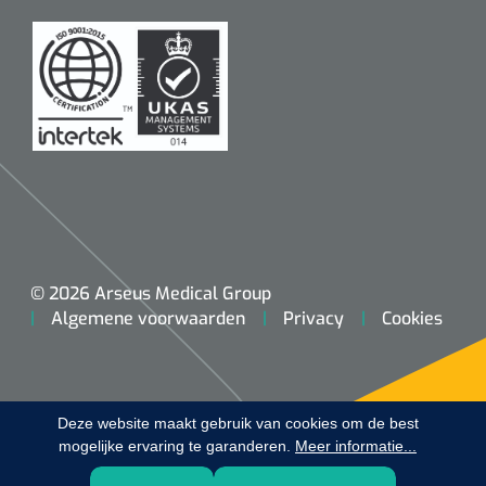
Koffiebekers
Badkamerhulpmiddelen
Doucherolstoelen
Douchestoelen
Diversen badkamerhulpmiddelen
Doucheramen
© 2026 Arseus Medical Group
Algemene voorwaarden
Privacy
Cookies
Douchebrancard
Wandbeugels
Deze website maakt gebruik van cookies om de best
mogelijke ervaring te garanderen.
Toiletstoelen
Meer informatie...