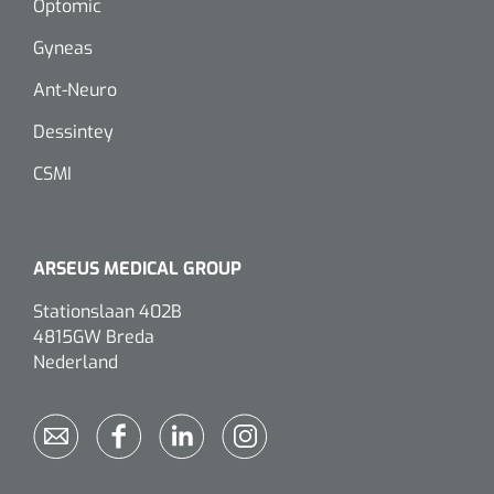
Optomic
Gyneas
Eethulpmiddelen
Urologie
Bestek
Ant-Neuro
Dessintey
Eetplateau's
CSMI
Onderleggers
Slabben
ARSEUS MEDICAL GROUP
Nopa
1207664
Vaatklem Pean - zonder tanden - gebogen - 14 cm - 1 st
Borden
Stationslaan 402B
4815GW Breda
Nederland
Drinkhulpmiddelen
Opzetstukken voor bekers
Bekers