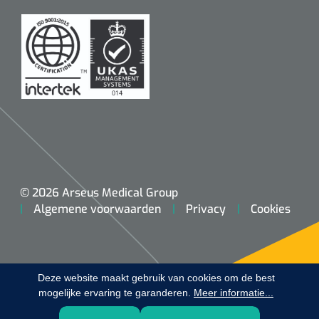
Koffiebekers
Badkamerhulpmiddelen
Doucherolstoelen
Douchestoelen
Diversen badkamerhulpmiddelen
Doucheramen
© 2026 Arseus Medical Group
Algemene voorwaarden
Privacy
Cookies
Douchebrancard
Wandbeugels
Deze website maakt gebruik van cookies om de best
mogelijke ervaring te garanderen.
Toiletstoelen
Meer informatie...