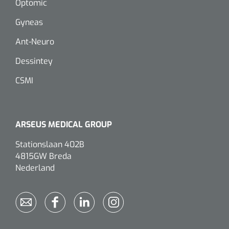
Optomic
Gyneas
Eethulpmiddelen
Urologie
Bestek
Ant-Neuro
Dessintey
Eetplateau's
CSMI
Onderleggers
Slabben
ARSEUS MEDICAL GROUP
Nopa
1207664
Vaatklem Pean - zonder tanden - gebogen - 14 cm - 1 st
Borden
Stationslaan 402B
4815GW Breda
Nederland
Drinkhulpmiddelen
Opzetstukken voor bekers
Bekers