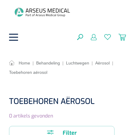
hoofdinhoud
Home
|
Behandeling
|
Luchtwegen
|
Aërosol
|
Toebehoren aërosol
Fysiotherapie & Revalidatie
SLUITEN
FILTEREN
Incontinentiezorg
Functionele revalidatie
TOEBEHOREN AËROSOL
Hand/arm revalidatie
Instrumenten
Eenmalige sondes
ZOEKRESULTATEN
0
artikels gevonden
Gangrevalidatie
Nelatonsondes
ADL & Comfortzorg
Klemmen
Vrouwensondes
Filter
Analytische revalidatie