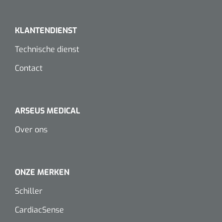
Dispenser Deb transparant - wit - chroom - 1 st
Douchetabouretten
KLANTENDIENST
Toiletverhogers
Technische dienst
Toiletbeugels
Contact
Transferhulpmiddelen
Glijzeilen
ARSEUS MEDICAL
Draaischijven
Over ons
ONZE MERKEN
Schiller
CardiacSense