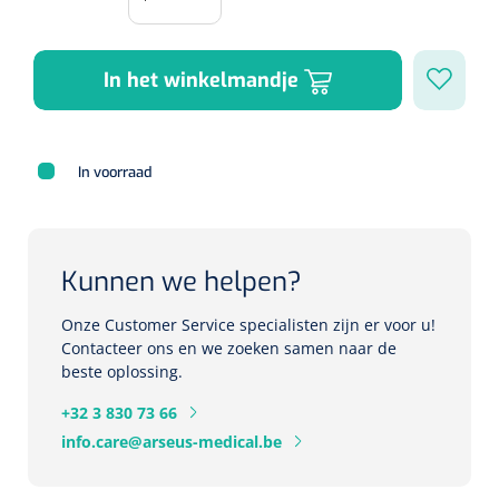
Herbruikbare curetten
Laser chirurgie
Massagetherapie
Holters
In het winkelmandje
Biopsie punch
Surgical suction
ECG's
Ouderen Comfortzorg
Verpleegdekens
Spirometers
In voorraad
Warmtetherapie
Dopplers
Fixatiemateriaal
Foetale dopplers
Kunnen we helpen?
Positioneringsmateriaal
Vasculaire dopplers
Onze Customer Service specialisten zijn er voor u!
Contacteer ons en we zoeken samen naar de
Aangepaste kledij
beste oplossing.
Foetale en Vasculaire dopplers
+32 3 830 73 66
Diversen
info.care@arseus-medical.be
Lichtdiagnostiek
Verzwaringsdekens
Colposcopen