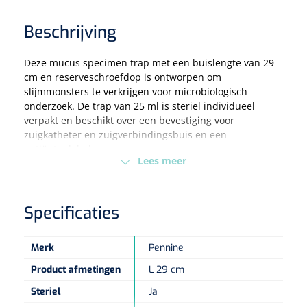
Beschrijving
Eethulpmiddelen
Urologie
Bestek
Deze mucus specimen trap met een buislengte van 29
cm en reserveschroefdop is ontworpen om
Eetplateau's
slijmmonsters te verkrijgen voor microbiologisch
onderzoek. De trap van 25 ml is steriel individueel
Onderleggers
verpakt en beschikt over een bevestiging voor
zuigkatheter en zuigverbindingsbuis en een
patiëntenlabel.
Slabben
Nopa
1207664
Lees meer
Vaatklem Pean - zonder tanden - gebogen - 14 cm - 1 st
Borden
Specificaties
Drinkhulpmiddelen
Merk
Pennine
Opzetstukken voor bekers
Product afmetingen
L 29 cm
Bekers
Steriel
Ja