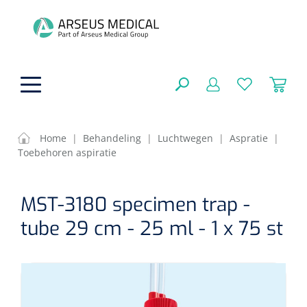
hoofdinhoud
Home
|
Behandeling
|
Luchtwegen
|
Aspratie
|
Toebehoren aspiratie
Fysiotherapie & Revalidatie
SLUITEN
MST-3180 specimen trap -
FILTEREN
Incontinentiezorg
Functionele revalidatie
tube 29 cm - 25 ml - 1 x 75 st
Hand/arm revalidatie
Instrumenten
Eenmalige sondes
ZOEKRESULTATEN
Gangrevalidatie
Nelatonsondes
ADL & Comfortzorg
Klemmen
Vrouwensondes
Analytische revalidatie