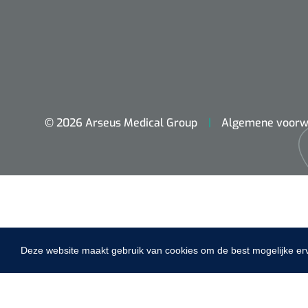
VACOped - 
(44-46) - 1 
© 2026 Arseus Medical Group
Algemene voorw
PERMA-HAN
hechtdraad
cm - FW502 
Deze website maakt gebruik van cookies om de best mogelijke er
Home
Fysiotherapie & Revalidatie