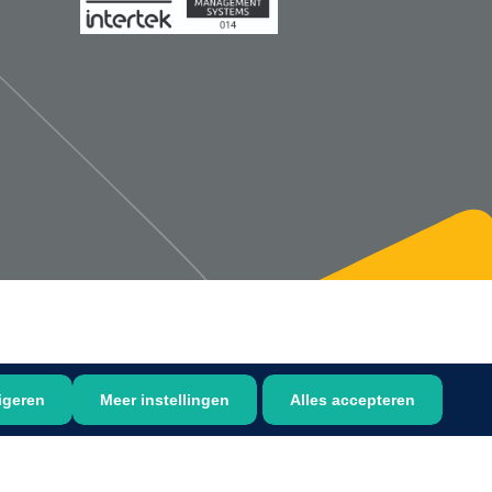
1533499
n clip - 13 cm - 1 st
Gyneas
1518880
Endobiopsie - standaard
model CH9 - 1 x 25 st
1104114
border sacrum - 23 x
igeren
Meer instellingen
Alles accepteren
 x 5 st