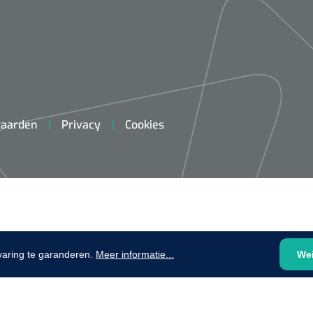
plooibaar - 32 cm - 1 st
1620365
Evenup Sole - L
Nopa
st
Tang Colli
aarden
Privacy
Cookies
1007140
D™ silk
 3/0 - 16 mm - 75
- 1 st
Mölnlycke
Mölnlycke
1010460
Mepilex 
Mesalt® zoutverband - 7,5 x
varing te garanderen.
Meer informatie...
We
23 cm - 1
7,5 cm - steriel - 30 st