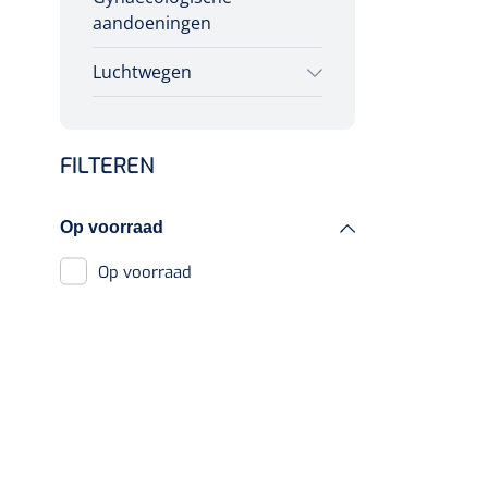
Diagnose
aandoeningen
Cryotherapie pennen
Monitoring
Patronen
Luchtwegen
Chirurgie
Aspratie
Toebehoren aspiratie
FILTEREN
Op voorraad
Op voorraad