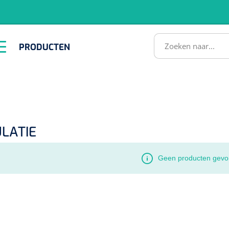
RODUCTEN
PRODUCTEN
Instrumenten
ADL &
EHBO &
Infrastructuu
Comfortzorg
Reanimatie
SULTATEN
LATIE
Geen producten gevo
1518857
lum - small/virgin
. 20 mm - 1 x 100 st