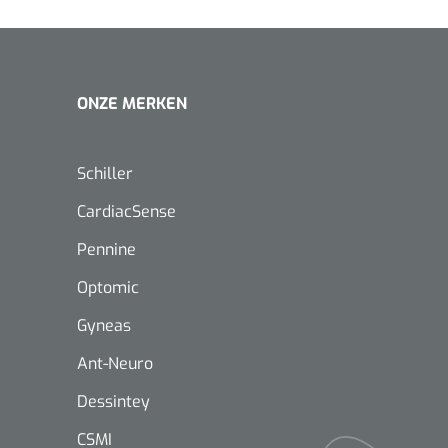
ONZE MERKEN
Schiller
CardiacSense
Pennine
Optomic
Gyneas
Ant-Neuro
Dessintey
Nopa
1208566
Hysterometer Sims - niet
CSMI