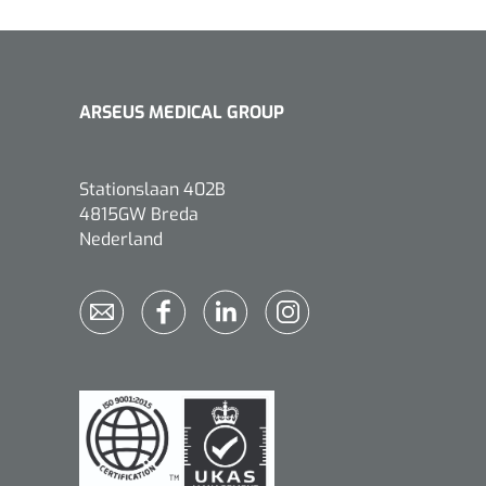
ARSEUS MEDICAL GROUP
Griffioen
1017260
Chirurgische pincet - 14 cm - 1
Stationslaan 402B
st
4815GW Breda
Nederland
Bionix
1541397
OtoClear Spray Wash kit - 1 st