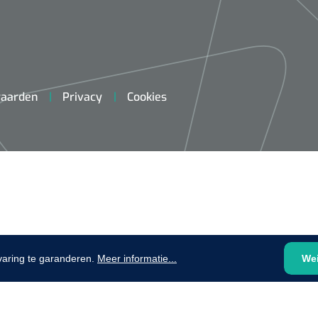
plooibaar - 32 cm - 1 st
1620365
Evenup Sole - L
Nopa
st
Tang Colli
aarden
Privacy
Cookies
1007140
D™ silk
 3/0 - 16 mm - 75
- 1 st
Mölnlycke
Mölnlycke
1010460
Mepilex 
Mesalt® zoutverband - 7,5 x
varing te garanderen.
Meer informatie...
We
23 cm - 1
7,5 cm - steriel - 30 st