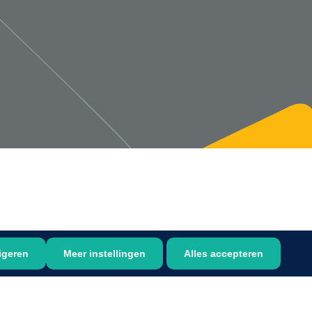
1533499
n clip - 13 cm - 1 st
Gyneas
1518880
Endobiopsie - standaard
model CH9 - 1 x 25 st
1104114
border sacrum - 23 x
igeren
Meer instellingen
Alles accepteren
 x 5 st