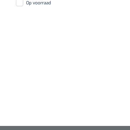
Op voorraad
Diagnose
Monitoring
Chirurgie