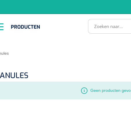
RODUCTEN
PRODUCTEN
Instrumenten
ADL &
EHBO &
Infrastructuu
Comfortzorg
Reanimatie
SULTATEN
nules
ANULES
Geen producten gevo
1518857
lum - small/virgin
. 20 mm - 1 x 100 st