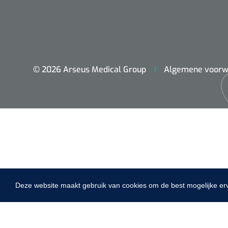
VACOped - 
(44-46) - 1 
© 2026 Arseus Medical Group
Algemene voorw
PERMA-HAN
hechtdraad
cm - FW502 
Deze website maakt gebruik van cookies om de best mogelijke er
Home
Fysiotherapie & Revalidatie