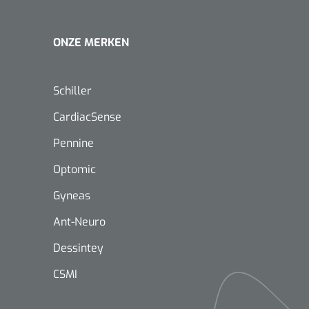
ONZE MERKEN
Schiller
CardiacSense
Pennine
Optomic
Gyneas
Ant-Neuro
Dessintey
CSMI
Nopa
1208566
Hysterometer Sims - niet