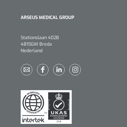
ARSEUS MEDICAL GROUP
Stationslaan 402B
Griffioen
1017260
4815GW Breda
Chirurgische pincet - 14 cm - 1
Nederland
st
Bionix
1541397
OtoClear Spray Wash kit - 1 st