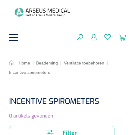
hoofdinhoud
Home
|
Beademing
|
Ventilatie toebehoren
|
Incentive spirometers
Fysiotherapie & Revalidatie
SLUITEN
FILTEREN
Incontinentiezorg
Functionele revalidatie
INCENTIVE SPIROMETERS
Hand/arm revalidatie
Instrumenten
Eenmalige sondes
ZOEKRESULTATEN
0
artikels gevonden
Gangrevalidatie
Nelatonsondes
ADL & Comfortzorg
Klemmen
Vrouwensondes
Filter
Analytische revalidatie