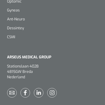
Optomic
Gyneas
Eethulpmiddelen
Urologie
Bestek
Ant-Neuro
Dessintey
Eetplateau's
CSMI
Onderleggers
Slabben
ARSEUS MEDICAL GROUP
Nopa
1207664
Vaatklem Pean - zonder tanden - gebogen - 14 cm - 1 st
Borden
Stationslaan 402B
4815GW Breda
Nederland
Drinkhulpmiddelen
Opzetstukken voor bekers
Bekers