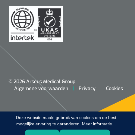
Koffiebekers
Badkamerhulpmiddelen
Doucherolstoelen
Douchestoelen
Diversen badkamerhulpmiddelen
Doucheramen
© 2026 Arseus Medical Group
Algemene voorwaarden
Privacy
Cookies
Douchebrancard
Wandbeugels
Deze website maakt gebruik van cookies om de best
mogelijke ervaring te garanderen.
Toiletstoelen
Meer informatie...