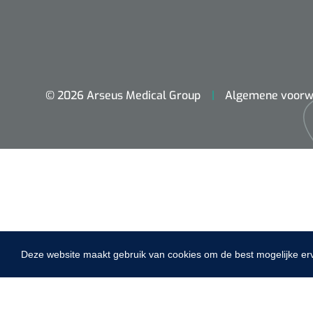
VACOped - 
(44-46) - 1 
© 2026 Arseus Medical Group
Algemene voorw
PERMA-HAN
hechtdraad
cm - FW502 
Deze website maakt gebruik van cookies om de best mogelijke er
Home
Fysiotherapie & Revalidatie