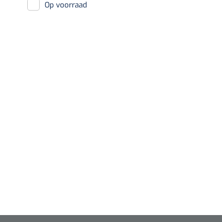
Op voorraad
Diagnose
Monitoring
Chirurgie