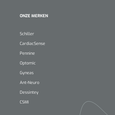
ONZE MERKEN
Schiller
CardiacSense
Pennine
Optomic
Gyneas
Ant-Neuro
Dessintey
CSMI
Nopa
1208566
Hysterometer Sims - niet