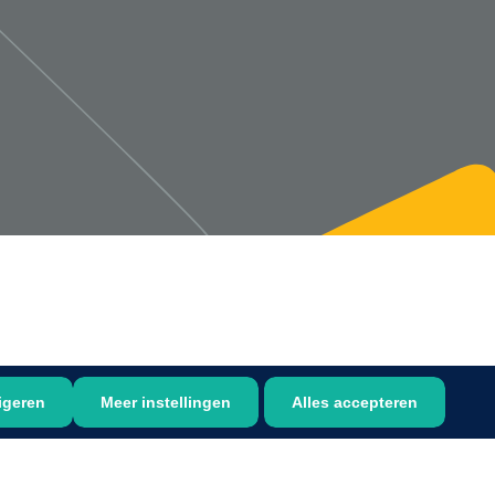
1533499
n clip - 13 cm - 1 st
Gyneas
1518880
Endobiopsie - standaard
model CH9 - 1 x 25 st
1104114
border sacrum - 23 x
igeren
Meer instellingen
Alles accepteren
 x 5 st