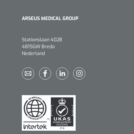
ARSEUS MEDICAL GROUP
Stationslaan 402B
Griffioen
1017260
4815GW Breda
Chirurgische pincet - 14 cm - 1
Nederland
st
Bionix
1541397
OtoClear Spray Wash kit - 1 st