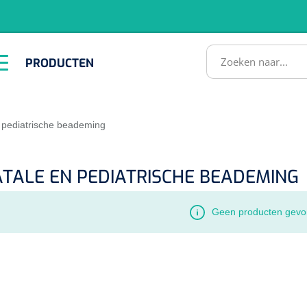
RODUCTEN
PRODUCTEN
Instrumenten
ADL &
EHBO &
Infrastructuu
Comfortzorg
Reanimatie
SULTATEN
 pediatrische beademing
TALE EN PEDIATRISCHE BEADEMING
Geen producten gevo
1518857
lum - small/virgin
. 20 mm - 1 x 100 st