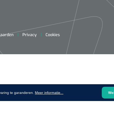
plooibaar - 32 cm - 1 st
1620365
Evenup Sole - L
Nopa
st
Tang Colli
aarden
Privacy
Cookies
1007140
D™ silk
 3/0 - 16 mm - 75
- 1 st
Mölnlycke
Mölnlycke
1010460
Mepilex 
Mesalt® zoutverband - 7,5 x
varing te garanderen.
Meer informatie...
We
23 cm - 1
7,5 cm - steriel - 30 st