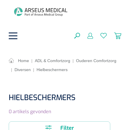
hoofdinhoud
Home
|
ADL & Comfortzorg
|
Ouderen Comfortzorg
|
Diversen
|
Hielbeschermers
Fysiotherapie & Revalidatie
SLUITEN
FILTEREN
Incontinentiezorg
Functionele revalidatie
HIELBESCHERMERS
Hand/arm revalidatie
Instrumenten
Eenmalige sondes
ZOEKRESULTATEN
0
artikels gevonden
Gangrevalidatie
Nelatonsondes
ADL & Comfortzorg
Klemmen
Vrouwensondes
Filter
Analytische revalidatie