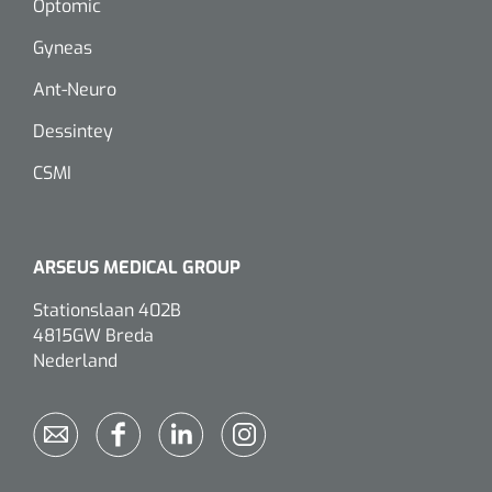
Optomic
Gyneas
Eethulpmiddelen
Urologie
Bestek
Ant-Neuro
Dessintey
Eetplateau's
CSMI
Onderleggers
Slabben
ARSEUS MEDICAL GROUP
Nopa
1207664
Vaatklem Pean - zonder tanden - gebogen - 14 cm - 1 st
Borden
Stationslaan 402B
4815GW Breda
Nederland
Drinkhulpmiddelen
Opzetstukken voor bekers
Bekers