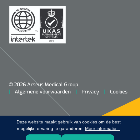
Koffiebekers
Badkamerhulpmiddelen
Doucherolstoelen
Douchestoelen
Diversen badkamerhulpmiddelen
Doucheramen
© 2026 Arseus Medical Group
Algemene voorwaarden
Privacy
Cookies
Douchebrancard
Wandbeugels
Deze website maakt gebruik van cookies om de best
mogelijke ervaring te garanderen.
Toiletstoelen
Meer informatie...