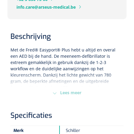
info.care@arseus-medical.be
Eethulpmiddelen
Urologie
Bestek
Beschrijving
Eetplateau's
Met de Fred® Easyport® Plus hebt u altijd en overal
Onderleggers
een AED bij de hand. De meeneem-defibrillator is
extreem gemakkelijk in gebruik dankzij de 1-2-3
Slabben
workflow en de duidelijke aanwijzingen op het
Nopa
1207664
kleurenscherm. Dankzij het lichte gewicht van 780
Vaatklem Pean - zonder tanden - gebogen - 14 cm - 1 st
gram, de beperkte afmetingen en de uitgebreide
Borden
functionaliteiten is deze AED een uitstekende eerste
Lees meer
keuze voor zowel zorgverleners als iedereen die een
mobiel gebruik wenselijk acht. De meeneem-
Drinkhulpmiddelen
defibrillator is beschikbaar in drie versies om aan alle
Opzetstukken voor bekers
gebruikersniveaus te voldoen. De AED Manual is de
Specificaties
semi-automatische (handmatige) versie met rode cover.
Bekers
De redder kan een schok toedienen wanneer hij dat zelf
Merk
Schiller
beslist.