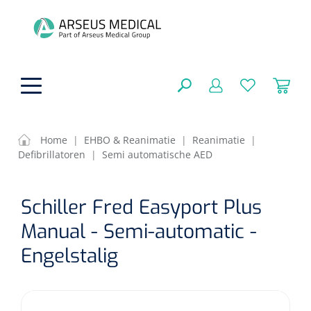
hoofdinhoud
Home
|
EHBO & Reanimatie
|
Reanimatie
|
Defibrillatoren
|
Semi automatische AED
Fysiotherapie & Revalidatie
SLUITEN
Schiller Fred Easyport Plus
FILTEREN
Incontinentiezorg
Functionele revalidatie
Manual - Semi-automatic -
Hand/arm revalidatie
Instrumenten
Eenmalige sondes
Engelstalig
ZOEKRESULTATEN
Gangrevalidatie
Nelatonsondes
ADL & Comfortzorg
Klemmen
Vrouwensondes
Analytische revalidatie