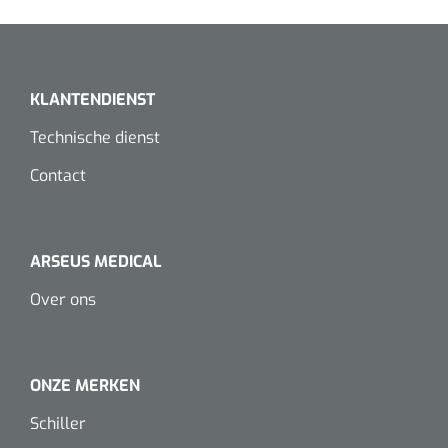
Dispenser Deb transparant - wit - chroom - 1 st
Douchetabouretten
Toiletverhogers
KLANTENDIENST
Toiletbeugels
Technische dienst
Contact
Transferhulpmiddelen
Glijzeilen
Draaischijven
ARSEUS MEDICAL
Over ons
ONZE MERKEN
Schiller