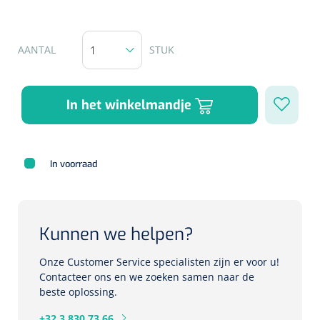
Herbruikbare curetten
Laser chirurgie
Massagetherapie
Holters
AANTAL
STUK
Biopsie punch
Surgical suction
ECG's
Ouderen Comfortzorg
Verpleegdekens
In het winkelmandje
Spirometers
Warmtetherapie
Dopplers
Fixatiemateriaal
In voorraad
Foetale dopplers
Positioneringsmateriaal
Vasculaire dopplers
Kunnen we helpen?
Aangepaste kledij
Foetale en Vasculaire dopplers
Onze Customer Service specialisten zijn er voor u!
Diversen
Contacteer ons en we zoeken samen naar de
Lichtdiagnostiek
beste oplossing.
Verzwaringsdekens
Colposcopen
+32 3 830 73 66