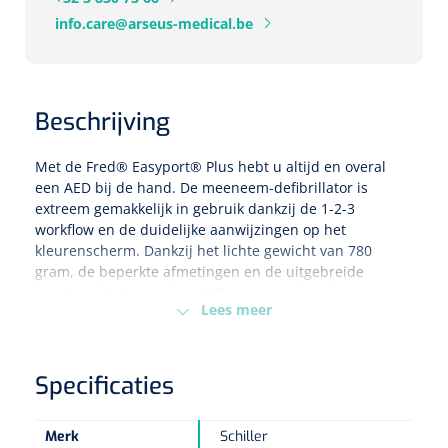
info.care@arseus-medical.be
Eethulpmiddelen
Urologie
Bestek
Beschrijving
Eetplateau's
Met de Fred® Easyport® Plus hebt u altijd en overal
Onderleggers
een AED bij de hand. De meeneem-defibrillator is
extreem gemakkelijk in gebruik dankzij de 1-2-3
Slabben
workflow en de duidelijke aanwijzingen op het
Nopa
1207664
kleurenscherm. Dankzij het lichte gewicht van 780
Vaatklem Pean - zonder tanden - gebogen - 14 cm - 1 st
gram, de beperkte afmetingen en de uitgebreide
Borden
functionaliteiten is deze AED een uitstekende eerste
Lees meer
keuze voor zowel zorgverleners als iedereen die een
mobiel gebruik wenselijk acht. De meeneem-
Drinkhulpmiddelen
defibrillator is beschikbaar in drie versies om aan alle
Opzetstukken voor bekers
gebruikersniveaus te voldoen. De AED Manual is de
Specificaties
semi-automatische (handmatige) versie met rode cover.
Bekers
De redder kan een schok toedienen wanneer hij dat zelf
Merk
Schiller
beslist.