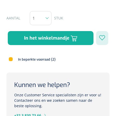
Herbruikbare curetten
Laser chirurgie
Massagetherapie
Holters
AANTAL
STUK
Biopsie punch
Surgical suction
ECG's
Ouderen Comfortzorg
Verpleegdekens
In het winkelmandje
Spirometers
Warmtetherapie
Dopplers
Fixatiemateriaal
In beperkte voorraad (2)
Foetale dopplers
Positioneringsmateriaal
Vasculaire dopplers
Kunnen we helpen?
Aangepaste kledij
Foetale en Vasculaire dopplers
Onze Customer Service specialisten zijn er voor u!
Diversen
Contacteer ons en we zoeken samen naar de
Lichtdiagnostiek
beste oplossing.
Verzwaringsdekens
Colposcopen
+32 3 830 73 66