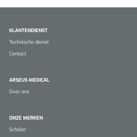
Dispenser Deb transparant - wit - chroom - 1 st
Douchetabouretten
Toiletverhogers
KLANTENDIENST
Toiletbeugels
Technische dienst
Contact
Transferhulpmiddelen
Glijzeilen
Draaischijven
ARSEUS MEDICAL
Over ons
ONZE MERKEN
Schiller