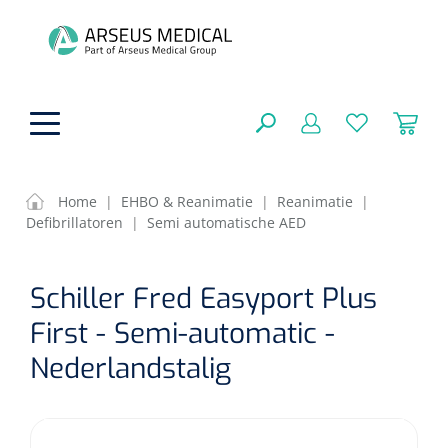
hoofdinhoud
Home
|
EHBO & Reanimatie
|
Reanimatie
|
Defibrillatoren
|
Semi automatische AED
Fysiotherapie & Revalidatie
SLUITEN
Schiller Fred Easyport Plus
FILTEREN
Incontinentiezorg
Functionele revalidatie
First - Semi-automatic -
Hand/arm revalidatie
Instrumenten
Eenmalige sondes
Nederlandstalig
ZOEKRESULTATEN
Gangrevalidatie
Nelatonsondes
ADL & Comfortzorg
Klemmen
Vrouwensondes
Analytische revalidatie