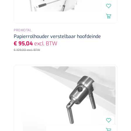
PROMOTAL
Papierrolhouder verstelbaar hoofdeinde
€ 95,04
excl. BTW
€ 109,00 excl. BTW
Nopa
1533499
Tang Collin clip - 13 cm - 1 st