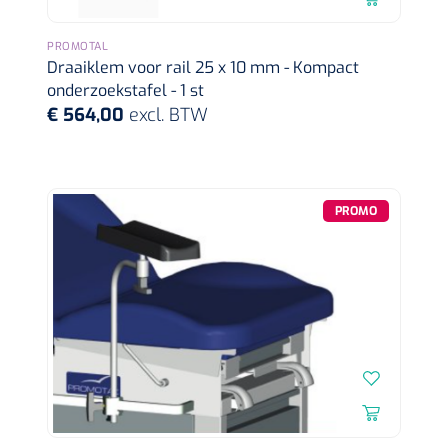
PROMOTAL
Draaiklem voor rail 25 x 10 mm - Kompact
onderzoekstafel - 1 st
€ 564,00
excl. BTW
Bionix
1541397
OtoClear Spray Wash kit - 1 st
PROMO
1007140
PERMA-HAND™ silk hechtdraad 3/0 - 16 mm - 75 cm -