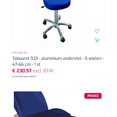
PROMOTAL
Tabouret 923 - aluminium onderstel - 5 wielen -
Griffioen
1017260
Chirurgische pincet - 14 cm - 1 st
47-66 cm - 1 st
€ 230,57
excl. BTW
€ 274,00 excl. BTW
PROMO