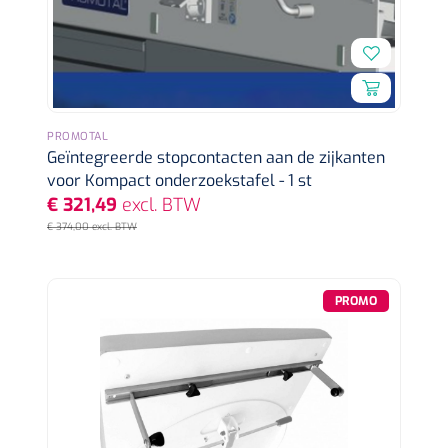
PROMOTAL
Nopa
1208566
Geïntegreerde stopcontacten aan de zijkanten
Hysterometer Sims - niet plooibaar - 32 cm - 1 st
voor Kompact onderzoekstafel - 1 st
€ 321,49
excl. BTW
€ 374,00 excl. BTW
PROMO