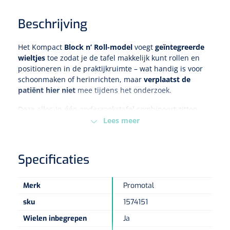
Beschrijving
Eethulpmiddelen
Urologie
Bestek
Het Kompact
Block n’ Roll-model
voegt
geïntegreerde
wieltjes
toe zodat je de tafel makkelijk kunt rollen en
Eetplateau's
positioneren in de praktijkruimte – wat handig is voor
schoonmaken of herinrichten, maar
verplaatst de
Onderleggers
patiënt hier niet
mee tijdens het onderzoek.
Deze alles-in-één onderzoekstafel combineert zitten,
Slabben
Nopa
1207664
liggen en gynaecologische functies op een compact
Lees meer
Vaatklem Pean - zonder tanden - gebogen - 14 cm - 1 st
oppervlak van
minder dan 1 m³
.
Borden
Of u nu een huisarts, specialist, verpleegkundige of
Specificaties
gynaecoloog bent, met de Kompact bespaart u ruimte,
verhoogt u uw efficiëntie en verbetert u het comfort
Drinkhulpmiddelen
voor al uw patiënten – ook zij met beperkte mobiliteit.
Merk
Promotal
Opzetstukken voor bekers
Gelijkheid in behandeling & toegankelijkheid
sku
1574151
Bekers
Wielen inbegrepen
Ja
Geïntegreerd uitschuifbaar opstapje (23 cm hoog)