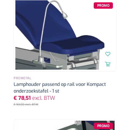
Geïntegreerde wielen voor verplaatsing
PROMO
PROMOTAL
Lamphouder passend op rail voor Kompact
onderzoekstafel - 1 st
€ 78,51
excl. BTW
€ 93,00 excl. BTW
PROMO