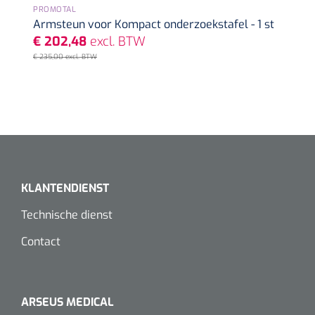
PROMOTAL
FW502 - 1 st
Armsteun voor Kompact onderzoekstafel - 1 st
€ 202,48
excl. BTW
€ 235,00 excl. BTW
KLANTENDIENST
Technische dienst
Contact
ARSEUS MEDICAL