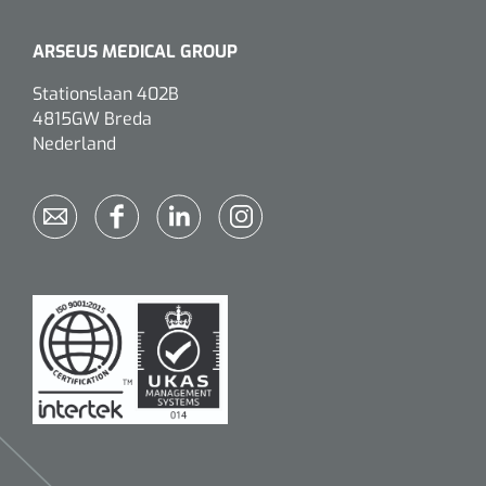
Mölnlycke
1104114
Mepilex border sacrum - 23 x 23 cm - 1 x 5 st
ARSEUS MEDICAL GROUP
Stationslaan 402B
4815GW Breda
Nederland
Gyneas
1518880
Endobiopsie - standaard model CH9 - 1 x 25 st