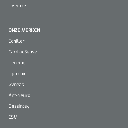
Mölnlycke
1010460
Over ons
Mesalt® zoutverband - 7,5 x 7,5 cm - steriel - 30 st
ONZE MERKEN
Schiller
CardiacSense
Pennine
Optomic
Gyneas
Ant-Neuro
Dessintey
CSMI