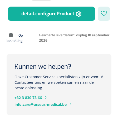
Herbruikbare curetten
Laser chirurgie
Massagetherapie
Holters
detail.configureProduct
Biopsie punch
Surgical suction
ECG's
Ouderen Comfortzorg
Verpleegdekens
Geschatte leverdatum:
vrijdag 18 september
Op
Spirometers
2026
bestelling
Warmtetherapie
Dopplers
Fixatiemateriaal
Foetale dopplers
Kunnen we helpen?
Positioneringsmateriaal
Vasculaire dopplers
Onze Customer Service specialisten zijn er voor u!
Contacteer ons en we zoeken samen naar de
Aangepaste kledij
beste oplossing.
Foetale en Vasculaire dopplers
+32 3 830 73 66
Diversen
info.care@arseus-medical.be
Lichtdiagnostiek
Verzwaringsdekens
Colposcopen