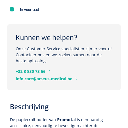
Herbruikbare curetten
Laser chirurgie
In voorraad
Massagetherapie
Holters
Biopsie punch
Surgical suction
ECG's
Ouderen Comfortzorg
Kunnen we helpen?
Verpleegdekens
Spirometers
Onze Customer Service specialisten zijn er voor u!
Warmtetherapie
Contacteer ons en we zoeken samen naar de
Dopplers
beste oplossing.
Fixatiemateriaal
Foetale dopplers
+32 3 830 73 66
info.care@arseus-medical.be
Positioneringsmateriaal
Vasculaire dopplers
Aangepaste kledij
Foetale en Vasculaire dopplers
Beschrijving
Diversen
Lichtdiagnostiek
De papierrolhouder van
Promotal
is een handig
Verzwaringsdekens
Colposcopen
accessoire, eenvoudig te bevestigen achter de