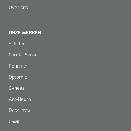
Dispenser Deb transparant - wit - chroom - 1 st
Douchetabouretten
Over ons
Toiletverhogers
ONZE MERKEN
Toiletbeugels
Schiller
Transferhulpmiddelen
CardiacSense
Glijzeilen
Pennine
Draaischijven
Optomic
Gyneas
Ant-Neuro
Dessintey
CSMI