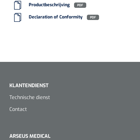
Productbeschrijving
PDF
Koffiebekers
Declaration of Conformity
PDF
Badkamerhulpmiddelen
Doucherolstoelen
Douchestoelen
Diversen badkamerhulpmiddelen
Doucheramen
KLANTENDIENST
Technische dienst
Douchebrancard
Contact
Wandbeugels
Toiletstoelen
ARSEUS MEDICAL
Deb Stoko
1541357