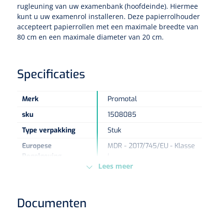
rugleuning van uw examenbank (hoofdeinde). Hiermee
kunt u uw examenrol installeren. Deze papierrolhouder
Eethulpmiddelen
Urologie
accepteert papierrollen met een maximale breedte van
Bestek
80 cm en een maximale diameter van 20 cm.
Eetplateau's
Specificaties
Onderleggers
Merk
Promotal
Slabben
Nopa
1207664
sku
1508085
Vaatklem Pean - zonder tanden - gebogen - 14 cm - 1 st
Type verpakking
Stuk
Borden
Europese
MDR - 2017/745/EU - Klasse
Regelgeving
I
Drinkhulpmiddelen
Lees meer
Opzetstukken voor bekers
Documenten
Bekers