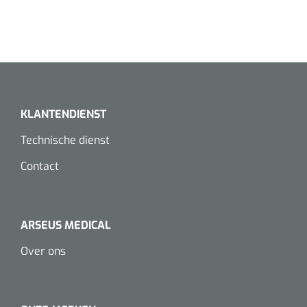
Dispenser Deb transparant - wit - chroom - 1 st
Douchetabouretten
Toiletverhogers
Toiletbeugels
KLANTENDIENST
Transferhulpmiddelen
Technische dienst
Glijzeilen
Contact
Draaischijven
ARSEUS MEDICAL
Over ons