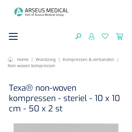
hoofdinhoud
Home
|
Wondzorg
|
Kompressen & verbanden
|
Non-woven kompressen
Fysiotherapie & Revalidatie
SLUITEN
Texa® non-woven
FILTEREN
Incontinentiezorg
Functionele revalidatie
kompressen - steriel - 10 x 10
Hand/arm revalidatie
Instrumenten
Eenmalige sondes
cm - 50 x 2 st
ZOEKRESULTATEN
Gangrevalidatie
Nelatonsondes
ADL & Comfortzorg
Klemmen
Vrouwensondes
Analytische revalidatie