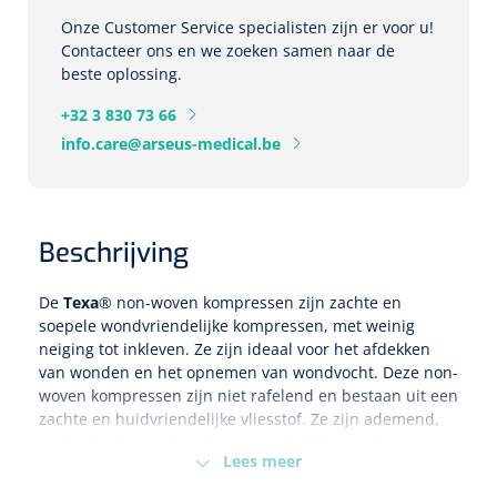
Onze Customer Service specialisten zijn er voor u!
Eethulpmiddelen
Urologie
Contacteer ons en we zoeken samen naar de
beste oplossing.
Bestek
+32 3 830 73 66
Eetplateau's
info.care@arseus-medical.be
Onderleggers
Beschrijving
Slabben
Nopa
1207664
Vaatklem Pean - zonder tanden - gebogen - 14 cm - 1 st
De
Texa
® non-woven kompressen zijn zachte en
Borden
soepele wondvriendelijke kompressen, met weinig
neiging tot inkleven. Ze zijn ideaal voor het afdekken
van wonden en het opnemen van wondvocht. Deze non-
Drinkhulpmiddelen
woven kompressen zijn niet rafelend en bestaan uit een
Opzetstukken voor bekers
zachte en huidvriendelijke vliesstof. Ze zijn ademend,
sterk absorberend en kunnen veelzijdig worden
Lees meer
Bekers
ingezet. De kompressen bestaan uit 4 lagen.