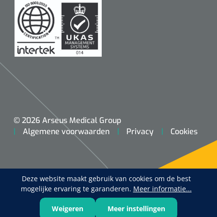
1620365
© 2026 Arseus Medical Group
VACOped - Evenup Sole - L (44-46) - 1 st
Algemene voorwaarden
Privacy
Cookies
Deze website maakt gebruik van cookies om de best
mogelijke ervaring te garanderen.
Meer informatie...
Weigeren
Meer instellingen