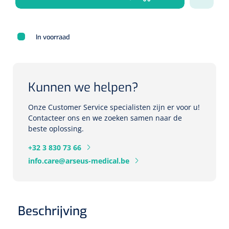
Herbruikbare curetten
Laser chirurgie
Massagetherapie
Holters
In voorraad
Biopsie punch
Surgical suction
ECG's
Ouderen Comfortzorg
Verpleegdekens
Spirometers
Kunnen we helpen?
Warmtetherapie
Dopplers
Onze Customer Service specialisten zijn er voor u!
Fixatiemateriaal
Contacteer ons en we zoeken samen naar de
Foetale dopplers
beste oplossing.
Positioneringsmateriaal
Vasculaire dopplers
+32 3 830 73 66
info.care@arseus-medical.be
Aangepaste kledij
Foetale en Vasculaire dopplers
Diversen
Lichtdiagnostiek
Beschrijving
Verzwaringsdekens
Colposcopen