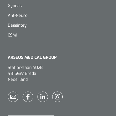
Gyneas
Ant-Neuro
Dessintey
CSMI
ARSEUS MEDICAL GROUP
Griffioen
1017260
Chirurgische pincet - 14 cm - 1 st
Stationslaan 402B
4815GW Breda
Nederland