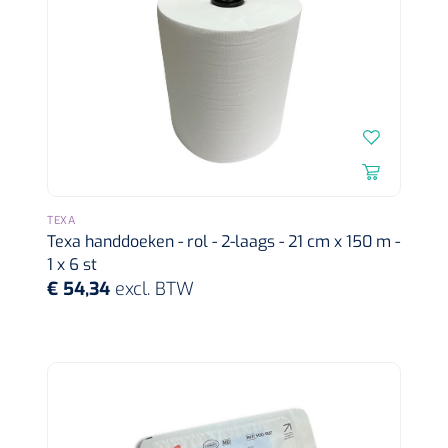
Dispenser Deb transparant - wit - chroom - 1 st
Douchetabouretten
Toiletverhogers
Toiletbeugels
Transferhulpmiddelen
Glijzeilen
TEXA
Texa handdoeken - rol - 2-laags - 21 cm x 150 m -
Draaischijven
1 x 6 st
€ 54,34
excl. BTW