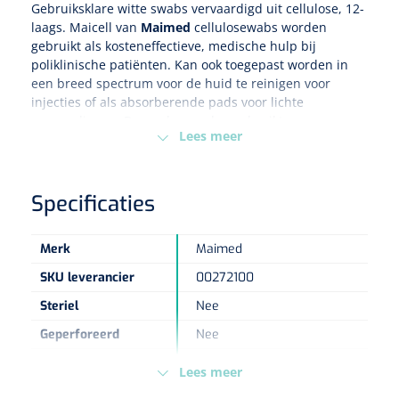
Gebruiksklare witte swabs vervaardigd uit cellulose, 12-
laags. Maicell van
Maimed
cellulose
w
abs
w
orden
Eethulpmiddelen
Urologie
gebruikt als kosteneffectieve, medische hulp bij
poliklinische patiënten. Kan ook toegepast worden in
Bestek
een breed spectrum voor de huid te reinigen voor
injecties of als absorberende pads voor lichte
Eetplateau's
verwondingen. De swabs worden gebruikt voor
Lees meer
uitwendige wondbehandeling en absorptie van
Onderleggers
wondafscheiding
,
bij patiënten. De swabs zijn
steriliseerbaar tot 121°.
Specificaties
Slabben
Nopa
1207664
Vaatklem Pean - zonder tanden - gebogen - 14 cm - 1 st
Borden
Merk
Maimed
SKU leverancier
00272100
Drinkhulpmiddelen
Steriel
Nee
Opzetstukken voor bekers
Geperforeerd
Nee
Normeringen
EN-19310; 15223-1:2022
Lees meer
Bekers
Latex vrij
Ja