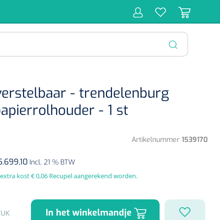
r
Behandeling
Diagnose
Monitoring
Chirurgie
SLUITEN
verstelbaar - trendelenburg
apierrolhouder - 1 st
Artikelnummer
1539170
5.699,10
Incl. 21 % BTW
s extra kost € 0,06 Recupel aangerekend worden.
In het winkelmandje
TUK