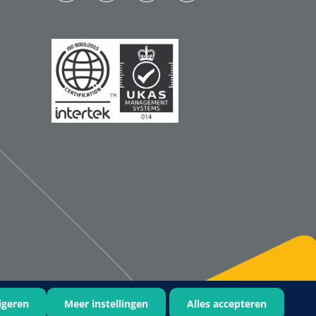
Qualiteam
1625789
RUBAN - breukband 4 banden
- 27 cm - L - 1 st
1016111
d schaar - gebogen -
omp - 14 cm - 1 st
igeren
Meer instellingen
Alles accepteren