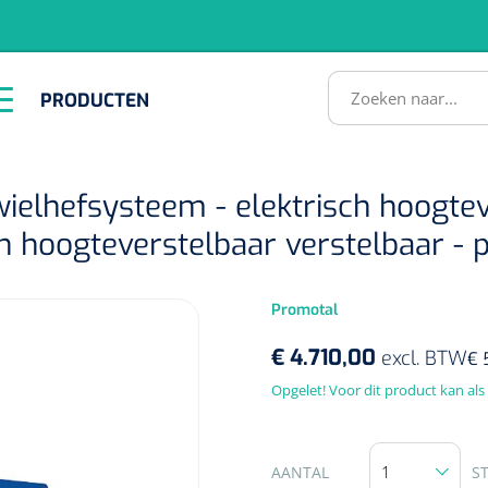
RODUCTEN
PRODUCTEN
Instrumenten
ADL &
EHBO &
Infrastructuu
Comfortzorg
Reanimatie
SULTATEN
wielhefsysteem - elektrisch hoogte
ch hoogteverstelbaar verstelbaar - p
Promotal
€ 4.710,00
excl. BTW
€ 
Opgelet! Voor dit product kan al
1518857
lum - small/virgin
. 20 mm - 1 x 100 st
AANTAL
S