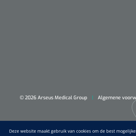
© 2026 Arseus Medical Group
Algemene voorw
Nopa
Metzenbaum
scherp sche
Deze website maakt gebruik van cookies om de best mogelijke