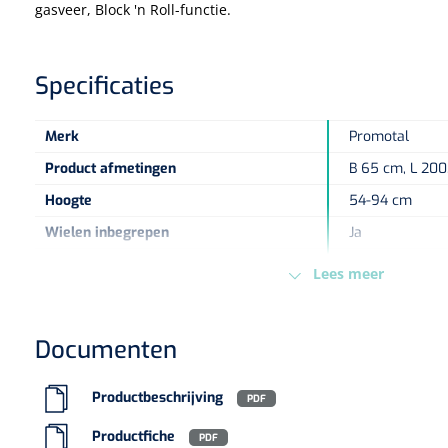
gasveer, Block 'n Roll-functie.
Specificaties
Merk
Promotal
Product afmetingen
B 65 cm, L 200
Hoogte
54-94 cm
Wielen inbegrepen
Ja
Hoogteverstelbaar
Ja
Lees meer
Papierrolhouder inbegrepen
Ja
sku
1539170
Documenten
Aantal delen
2-delig
Hoogteverstelling
Elektrisch
Productbeschrijving
PDF
Type verpakking
Stuk
Productfiche
PDF