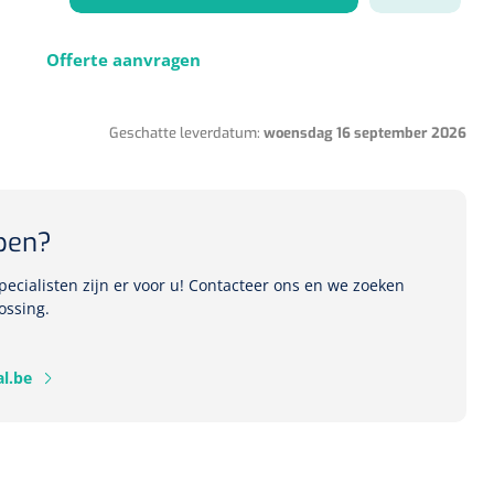
Offerte aanvragen
1541357
r Deb transparant -
Geschatte leverdatum:
woensdag 16 september 2026
oom - 1 st
pen?
ecialisten zijn er voor u! Contacteer ons en we zoeken
ossing.
l.be