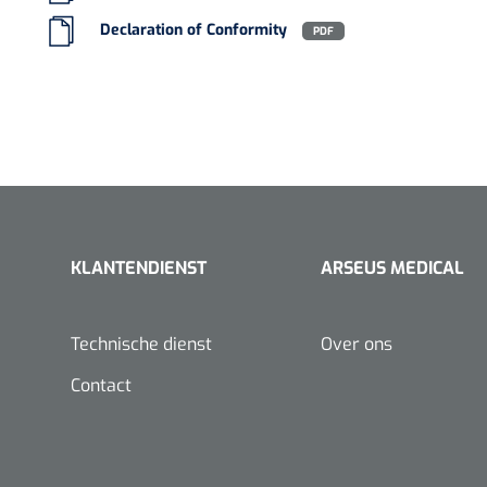
Europese Regelgeving
MDR - 2017/745
VACOped - 
Declaration of Conformity
PDF
(44-46) - 1 
KLANTENDIENST
ARSEUS MEDICAL
PERMA-HAN
hechtdraad
cm - FW502 
Technische dienst
Over ons
Contact