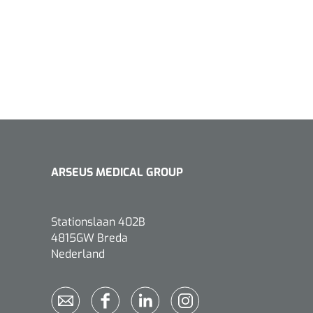
1533499
n clip - 13 cm - 1 st
ARSEUS MEDICAL GROUP
Gyneas
1518880
Endobiopsie - standaard
model CH9 - 1 x 25 st
1104114
Stationslaan 402B
border sacrum - 23 x
4815GW Breda
 x 5 st
Nederland