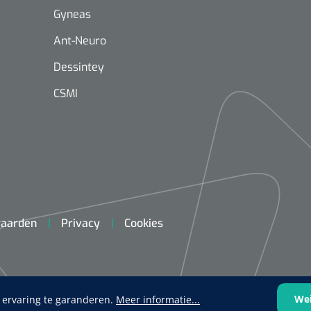
Gyneas
Ant-Neuro
Dessintey
CSMI
Mölnlycke
1603705
Mepilex® Ag - 20 x 50 cm - 2
st
Griffioen
Standaar
aarden
Privacy
Cookies
stomp/st
1572568
 schaar TUC recht
rp - 14,5 cm / 1 st
We
 ervaring te garanderen.
Meer informatie...