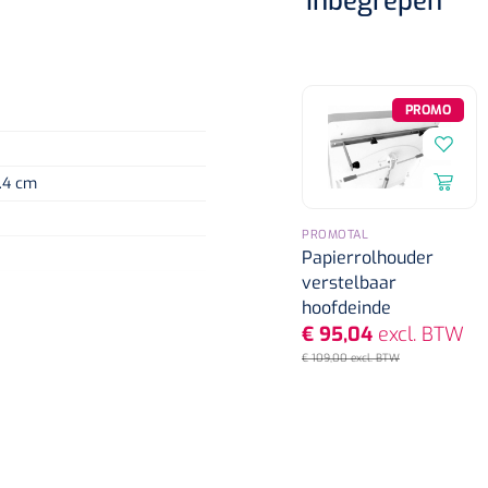
Inbegrepen
PROMO
.4 cm
PROMOTAL
Papierrolhouder
verstelbaar
hoofdeinde
€ 95,04
excl. BTW
€ 109,00 excl. BTW
Nopa
1208566
Hysterometer Sims - niet
plooibaar - 32 cm - 1 st