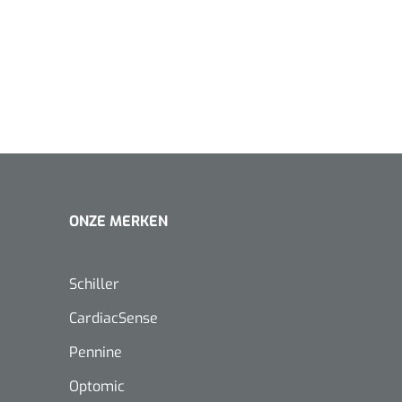
1620365
/EU - Klasse I
Evenup Sole - L
Nopa
st
Tang Colli
1007140
ONZE MERKEN
D™ silk
 3/0 - 16 mm - 75
- 1 st
Mölnlycke
Mölnlycke
1010460
Schiller
Mepilex 
Mesalt® zoutverband - 7,5 x
23 cm - 1
CardiacSense
7,5 cm - steriel - 30 st
Pennine
Optomic