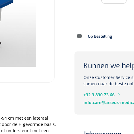
Deb Stoko
Dispense
Op bestelling
wit - chr
Nopa
1207664
Kunnen we hel
Vaatklem Pean - zonder
tanden - gebogen - 14 cm - 1 st
Onze Customer Service sp
samen naar de beste opl
+32 3 830 73 66
info.care@arseus-medica
4-94 cm met een lateraal
t door de H-gevormde basis,
rdt ondersteunt met een