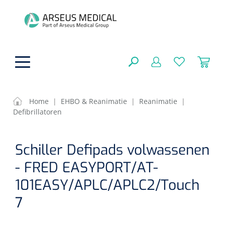
hoofdinhoud
Home
|
EHBO & Reanimatie
|
Reanimatie
|
Defibrillatoren
Fysiotherapie & Revalidatie
SLUITEN
Schiller Defipads volwassenen
FILTEREN
Incontinentiezorg
Functionele revalidatie
- FRED EASYPORT/AT-
Hand/arm revalidatie
Instrumenten
Eenmalige sondes
101EASY/APLC/APLC2/Touch
ZOEKRESULTATEN
Gangrevalidatie
Nelatonsondes
7
ADL & Comfortzorg
Klemmen
Vrouwensondes
Analytische revalidatie