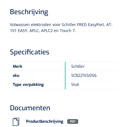
Beschrijving
Eethulpmiddelen
Urologie
Bestek
Volwassen elektroden voor Schiller FRED EasyPort, AT-
101 EASY, APLC, APLC2 en Touch 7.
Eetplateau's
Onderleggers
Specificaties
Slabben
Nopa
1207664
Merk
Schiller
Vaatklem Pean - zonder tanden - gebogen - 14 cm - 1 st
sku
SCB22155056
Borden
Type verpakking
Stuk
Drinkhulpmiddelen
Opzetstukken voor bekers
Documenten
Bekers
Productbeschrijving
PDF