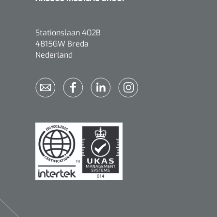
Stationslaan 402B
4815GW Breda
Qualiteam
1625789
Nederland
RUBAN - breukband 4 banden
- 27 cm - L - 1 st
1016111
d schaar - gebogen -
omp - 14 cm - 1 st