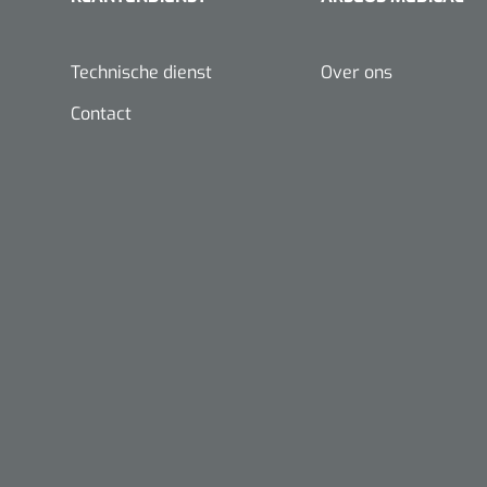
Technische dienst
Over ons
Contact
Nopa
Metzenbaum
scherp sche