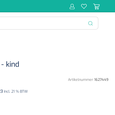
r
Behandeling
Diagnose
Monitoring
Chirurgie
SLUITEN
- kind
Artikelnummer
1627449
23
Incl. 21 % BTW