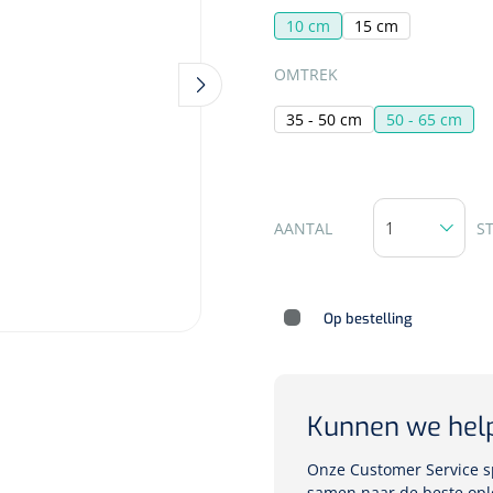
10 cm
15 cm
SELECTEER
OMTREK
Deb Stoko
35 - 50 cm
50 - 65 cm
Dispense
wit - chr
Nopa
1207664
AANTAL
S
Vaatklem Pean - zonder
tanden - gebogen - 14 cm - 1 st
Op bestelling
Kunnen we hel
Onze Customer Service sp
samen naar de beste opl