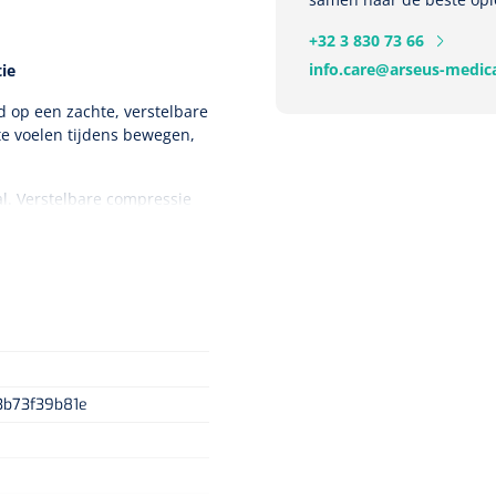
+32 3 830 73 66
info.care@arseus-medica
ie
d op een zachte, verstelbare
te voelen tijdens bewegen,
l. Verstelbare compressie
rains of stoma’s.
lichaamslengte.
oefte aan effectieve
 om comfortabeler te
 hervatten. Dankzij de
Advanced Pediatric de
r pijn, zwelling en ongemak
3b73f39b81e
t het mogelijk om de
Nopa
1208566
Hysterometer Sims - niet
t kind, de locatie van de
plooibaar - 32 cm - 1 st
iteit, vergemakkelijkt