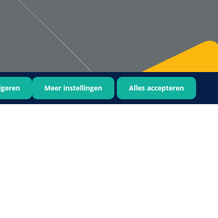
Bastos Viegas
1001396
Absorberende kompressen -
steriel - 20 x 20 cm - 1 x 30 st
igeren
Meer instellingen
Alles accepteren
1016397
ertrek - non woven -
 wit - 1 x 400 st
›
6
7