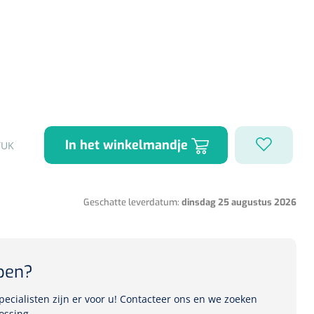
1541357
r Deb transparant -
oom - 1 st
In het winkelmandje
TUK
Geschatte leverdatum:
dinsdag 25 augustus 2026
pen?
ecialisten zijn er voor u! Contacteer ons en we zoeken
ossing.