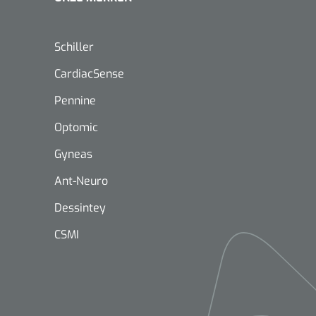
Schiller
CardiacSense
Pennine
Mölnlycke
1603705
Mepilex® Ag - 20 x 50 cm - 2
Optomic
st
Gyneas
Ant-Neuro
Dessintey
Griffioen
Standaar
CSMI
stomp/st
1572568
 schaar TUC recht
rp - 14,5 cm / 1 st