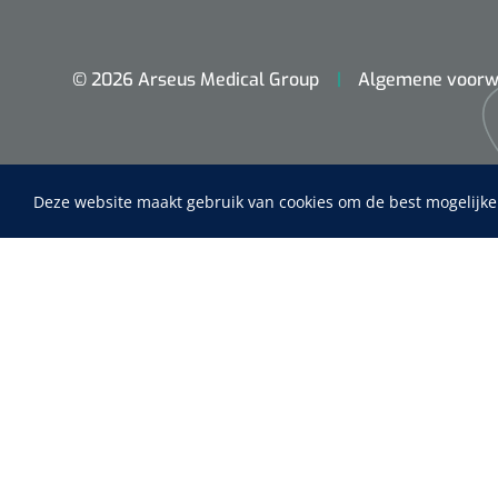
© 2026 Arseus Medical Group
Algemene voorw
Maimed
Deze website maakt gebruik van cookies om de best mogelijke
MaiMed-por
15 x 9 cm - 
Home
Fysiotherapie & Revalidatie
Incontinentiezorg
Instrumenten
ADL & Comfortzorg
EHBO & Reanimatie
Infrastructuur