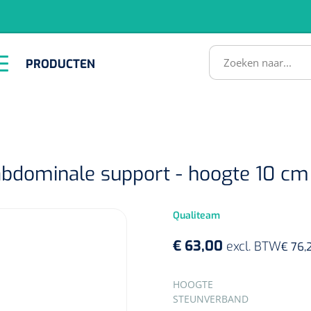
RODUCTEN
PRODUCTEN
Instrumenten
ADL &
EHBO &
Infrastructuu
Comfortzorg
Reanimatie
SULTATEN
 abdominale support - hoogte 10 cm 
Qualiteam
€ 63,00
excl. BTW
€ 76,
1518857
lum - small/virgin
SELECTEER
HOOGTE
. 20 mm - 1 x 100 st
STEUNVERBAND