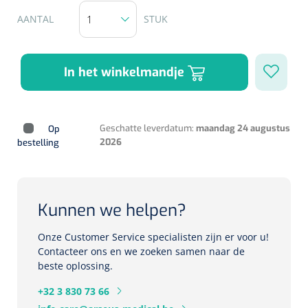
Herbruikbare curetten
Laser chirurgie
AANTAL
STUK
Massagetherapie
Holters
Biopsie punch
Surgical suction
ECG's
Ouderen Comfortzorg
In het winkelmandje
Verpleegdekens
Spirometers
Warmtetherapie
Geschatte leverdatum:
maandag 24 augustus
Op
Dopplers
2026
bestelling
Fixatiemateriaal
Foetale dopplers
Positioneringsmateriaal
Vasculaire dopplers
Kunnen we helpen?
Aangepaste kledij
Foetale en Vasculaire dopplers
Onze Customer Service specialisten zijn er voor u!
Contacteer ons en we zoeken samen naar de
Diversen
beste oplossing.
Lichtdiagnostiek
+32 3 830 73 66
Verzwaringsdekens
Colposcopen