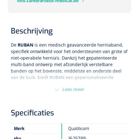
info.care@arseus-medical.be
Eethulpmiddelen
Urologie
Bestek
Beschrijving
Eetplateau's
De
RUBAN
is een medisch geavanceerde herniaband,
specifiek ontwikkeld voor het ondersteunen van grote of
Onderleggers
niet-operabele hernia’s. Dankzij het gepatenteerde
multi-band ontwerp met afzonderlijk verstelbare
Slabben
banden op het bovenste, middelste en onderste deel
Nopa
1207664
van de buik, biedt RUBAN een gepersonaliseerde
Vaatklem Pean - zonder tanden - gebogen - 14 cm - 1 st
compressie en uitzonderlijk draagcomfort.
Borden
Lees meer
Waarom kiezen voor RUBAN in plaats van een
standaard abdominale band?
Drinkhulpmiddelen
Specificaties
Standaard buikbandages zijn niet specifiek ontworpen
Opzetstukken voor bekers
voor hernia’s en bieden vaak onvoldoende
ondersteuning of oncomfortabele pasvormen. RUBAN is
Merk
Qualiteam
Bekers
daarentegen speciaal ontwikkeld om druk te verlichten,
sku
1625789