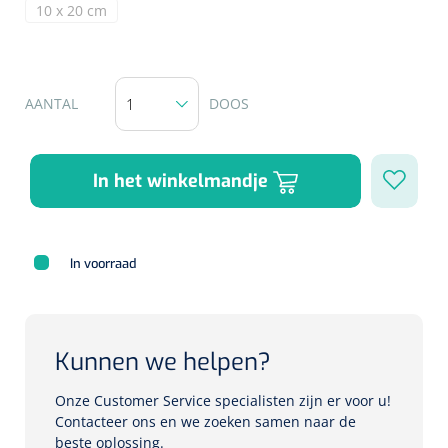
10 x 20 cm
(Deze optie is momenteel niet beschikbaar.)
Herbruikbare curetten
Laser chirurgie
Massagetherapie
Holters
Biopsie punch
Surgical suction
ECG's
Ouderen Comfortzorg
AANTAL
DOOS
Verpleegdekens
Spirometers
In het winkelmandje
Warmtetherapie
Dopplers
Fixatiemateriaal
Foetale dopplers
In voorraad
Positioneringsmateriaal
Vasculaire dopplers
Aangepaste kledij
Foetale en Vasculaire dopplers
Kunnen we helpen?
Diversen
Lichtdiagnostiek
Onze Customer Service specialisten zijn er voor u!
Contacteer ons en we zoeken samen naar de
Verzwaringsdekens
Colposcopen
beste oplossing.