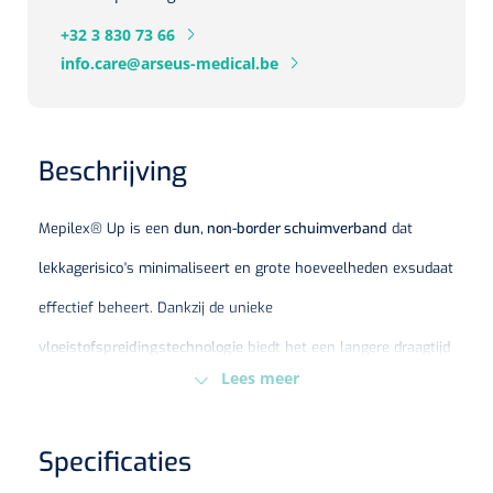
+32 3 830 73 66
Eethulpmiddelen
Urologie
info.care@arseus-medical.be
Bestek
Eetplateau's
Beschrijving
Onderleggers
Mepilex® Up is een
dun, non-border schuimverband
dat
Slabben
Nopa
1207664
lekkagerisico's minimaliseert en grote hoeveelheden exsudaat
Vaatklem Pean - zonder tanden - gebogen - 14 cm - 1 st
Borden
effectief beheert. Dankzij de unieke
vloeistofspreidingstechnologie
biedt het een langere draagtijd
Drinkhulpmiddelen
Lees meer
en minder verbandwissels.
Opzetstukken voor bekers
Belangrijke kenmerken:
Specificaties
Bekers
✔
Innovatief honingraat schuimpatroon
voor
verbeterde capillaire werking, waardoor vocht zich in