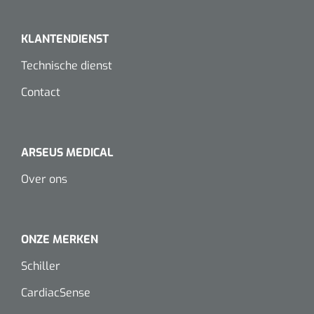
Dispenser Deb transparant - wit - chroom - 1 st
Douchetabouretten
KLANTENDIENST
Toiletverhogers
Technische dienst
Toiletbeugels
Contact
Transferhulpmiddelen
Glijzeilen
ARSEUS MEDICAL
Over ons
Draaischijven
ONZE MERKEN
Schiller
CardiacSense