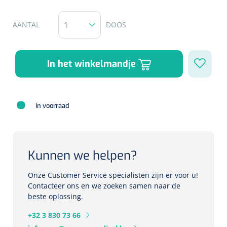
Herbruikbare curetten
Laser chirurgie
Massagetherapie
Holters
AANTAL
DOOS
Biopsie punch
Surgical suction
ECG's
Ouderen Comfortzorg
In het winkelmandje
Verpleegdekens
Spirometers
Warmtetherapie
Dopplers
In voorraad
Fixatiemateriaal
Foetale dopplers
Positioneringsmateriaal
Vasculaire dopplers
Kunnen we helpen?
Aangepaste kledij
Foetale en Vasculaire dopplers
Onze Customer Service specialisten zijn er voor u!
Contacteer ons en we zoeken samen naar de
Diversen
beste oplossing.
Lichtdiagnostiek
+32 3 830 73 66
Verzwaringsdekens
Colposcopen