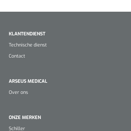
Dispenser Deb transparant - wit - chroom - 1 st
Douchetabouretten
Toiletverhogers
Toiletbeugels
KLANTENDIENST
Technische dienst
Transferhulpmiddelen
Contact
Glijzeilen
Draaischijven
ARSEUS MEDICAL
Over ons
ONZE MERKEN
Schiller