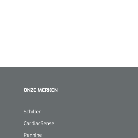
1620365
Evenup Sole - L
Nopa
st
Tang Colli
1007140
D™ silk
 3/0 - 16 mm - 75
- 1 st
ONZE MERKEN
Mölnlycke
Mölnlycke
1010460
Mepilex 
Mesalt® zoutverband - 7,5 x
23 cm - 1
7,5 cm - steriel - 30 st
Schiller
CardiacSense
Pennine