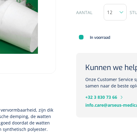
AANTAL
ST
Deb Stoko
Dispense
In voorraad
wit - chr
Nopa
1207664
Kunnen we hel
Vaatklem Pean - zonder
tanden - gebogen - 14 cm - 1 st
Onze Customer Service sp
samen naar de beste opl
+32 3 830 73 66
info.care@arseus-medica
vervormbaarheid, zijn dik
ische demping, de watten
 goed doordat de watten
n synthetisch polyester.