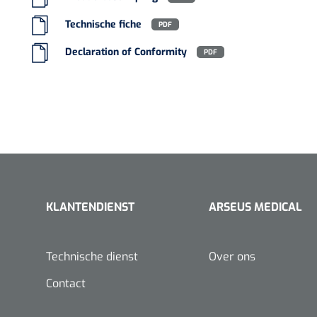
VACOped - 
Technische fiche
PDF
(44-46) - 1 
Declaration of Conformity
PDF
PERMA-HAN
hechtdraad
cm - FW502 
KLANTENDIENST
ARSEUS MEDICAL
Technische dienst
Over ons
Contact