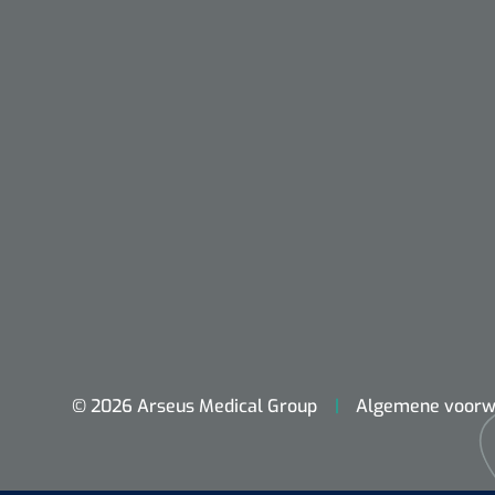
Nopa
Metzenbaum
© 2026 Arseus Medical Group
Algemene voorw
scherp sche