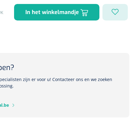
In het winkelmandje
UK
1541357
r Deb transparant -
oom - 1 st
pen?
ecialisten zijn er voor u! Contacteer ons en we zoeken
ossing.
l.be