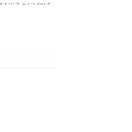
and en cellofaan en worden
 Klasse I
Nopa
1208566
Hysterometer Sims - niet
plooibaar - 32 cm - 1 st