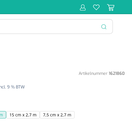
r
Behandeling
Diagnose
Monitoring
Chirurgie
SLUITEN
Artikelnummer
1621860
ncl. 9 % BTW
 m
15 cm x 2,7 m
7,5 cm x 2,7 m