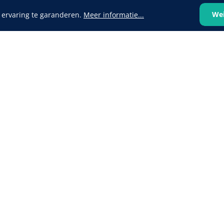
We
 ervaring te garanderen.
Meer informatie...
VOLTRA
1624428
1539440
VOLTRA I - Travel Suitcase -
efix transparent -
Strap Mount Layout
Mölnlycke
1 x 25 st
Schoenov
35 g/m² -
‹
1
2
3
4
5