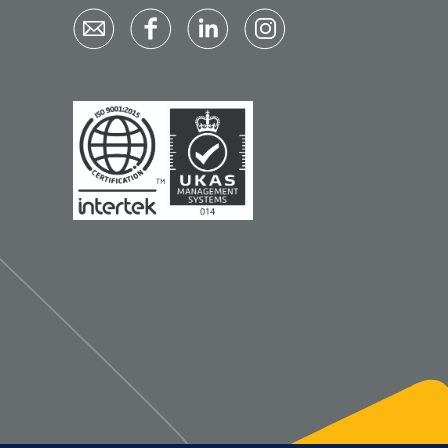
Qualiteam
1625789
RUBAN - breukband 4 banden
- 27 cm - L - 1 st
1016111
d schaar - gebogen -
omp - 14 cm - 1 st