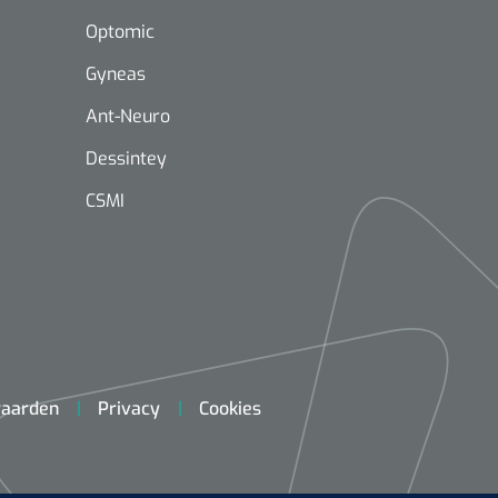
Optomic
Gyneas
Ant-Neuro
Dessintey
Mölnlycke
1603705
Mepilex® Ag - 20 x 50 cm - 2
CSMI
st
Griffioen
Standaar
stomp/st
1572568
 schaar TUC recht
aarden
Privacy
Cookies
rp - 14,5 cm / 1 st