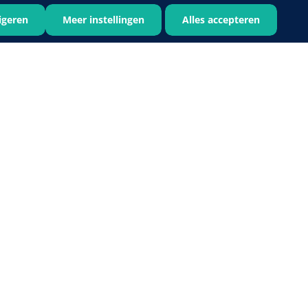
igeren
Meer instellingen
Alles accepteren
Bastos Viegas
1001396
Absorberende kompressen -
steriel - 20 x 20 cm - 1 x 30 st
1016397
ertrek - non woven -
 wit - 1 x 400 st
›
6
7