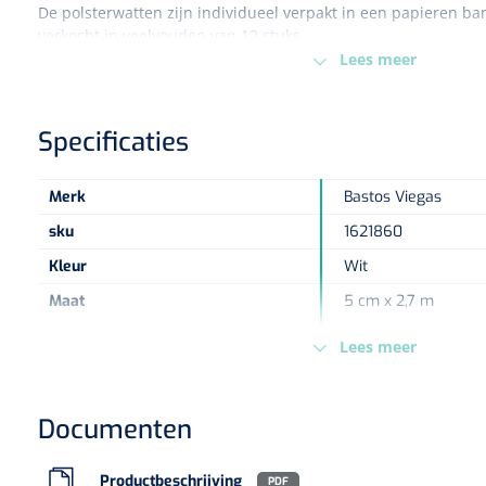
De polsterwatten zijn individueel verpakt in een papieren b
verkocht in veelvouden van 12 stuks.
Lees meer
Specificaties
Merk
Bastos Viegas
sku
1621860
Kleur
Wit
Maat
5 cm x 2,7 m
Type verpakking
Stuk
Lees meer
Europese Regelgeving
MDR - 2017/745/EU -
Documenten
Productbeschrijving
PDF