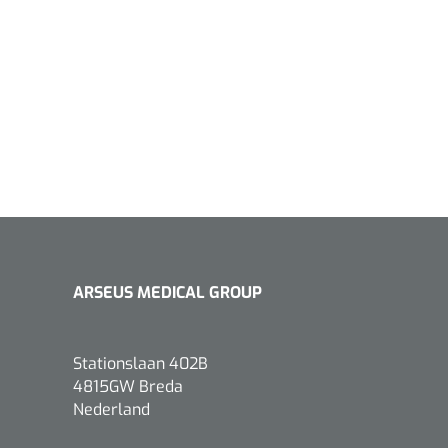
1533499
n clip - 13 cm - 1 st
Gyneas
1518880
Endobiopsie - standaard
ARSEUS MEDICAL GROUP
model CH9 - 1 x 25 st
1104114
border sacrum - 23 x
 x 5 st
Stationslaan 402B
4815GW Breda
Nederland