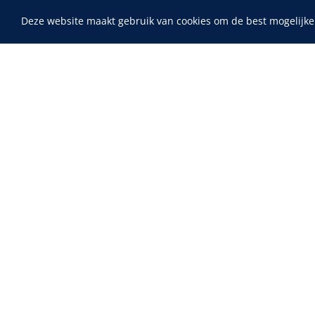
Deze website maakt gebruik van cookies om de best mogelijke
Home
Fysiotherapie & Revalidatie
Incontinentiezorg
Maimed
Instrumenten
MaiMed-por
15 x 9 cm - 
ADL & Comfortzorg
EHBO & Reanimatie
Infrastructuur
Behandeling
Diagnose
Monitoring
Chirurgie