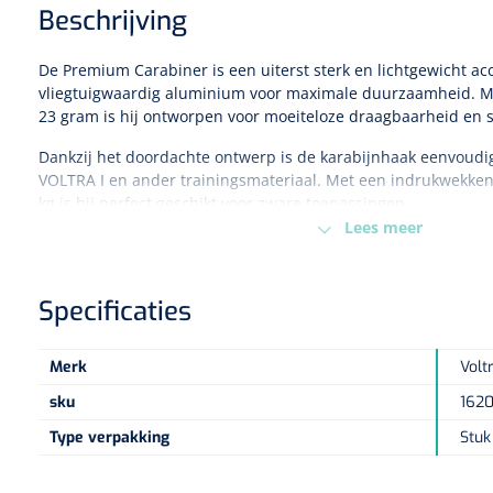
Beschrijving
De Premium Carabiner is een uiterst sterk en lichtgewicht ac
vliegtuigwaardig aluminium voor maximale duurzaamheid. Me
23 gram is hij ontworpen voor moeiteloze draagbaarheid en 
Dankzij het doordachte ontwerp is de karabijnhaak eenvoudig
VOLTRA I en ander trainingsmateriaal. Met een indrukwekken
kg is hij perfect geschikt voor zware toepassingen.
Lees meer
Specificaties:
Gewicht:
23 g per stuk
Specificaties
Maximale belasting:
600 kg
Materiaal:
Aluminium van vliegtuigkwaliteit
Afmetingen verpakking:
150 mm × 90 mm × 54 mm
Merk
Volt
sku
162
Type verpakking
Stuk
De ideale keuze voor wie betrouwbaarheid, kracht en gebrui
één compacte oplossing.