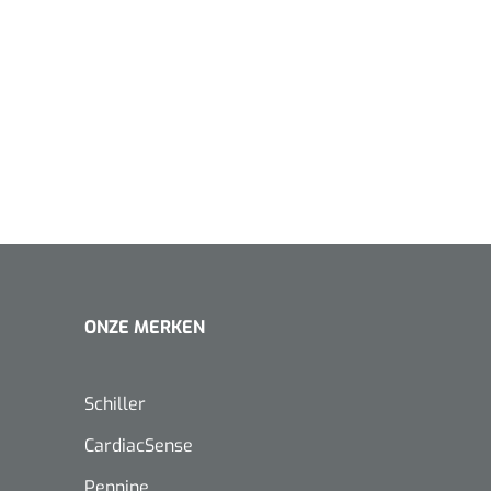
1620365
Evenup Sole - L
Nopa
st
Tang Colli
1007140
D™ silk
 3/0 - 16 mm - 75
- 1 st
ONZE MERKEN
Mölnlycke
Mölnlycke
1010460
Mepilex 
Mesalt® zoutverband - 7,5 x
23 cm - 1
7,5 cm - steriel - 30 st
Schiller
CardiacSense
Pennine