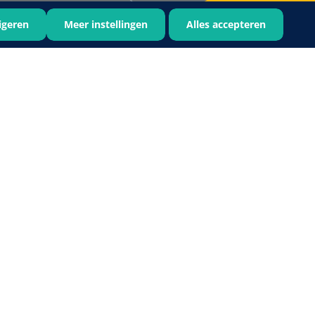
igeren
Meer instellingen
Alles accepteren
Bastos Viegas
1001396
Absorberende kompressen -
steriel - 20 x 20 cm - 1 x 30 st
1016397
ertrek - non woven -
 wit - 1 x 400 st
›
6
7