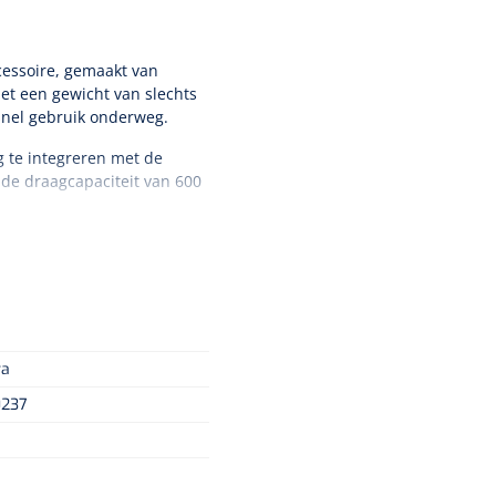
cessoire, gemaakt van
t een gewicht van slechts
snel gebruik onderweg.
 te integreren met de
de draagcapaciteit van 600
ra
0237
ksgemak wil combineren in
Nopa
1208566
Hysterometer Sims - niet
plooibaar - 32 cm - 1 st