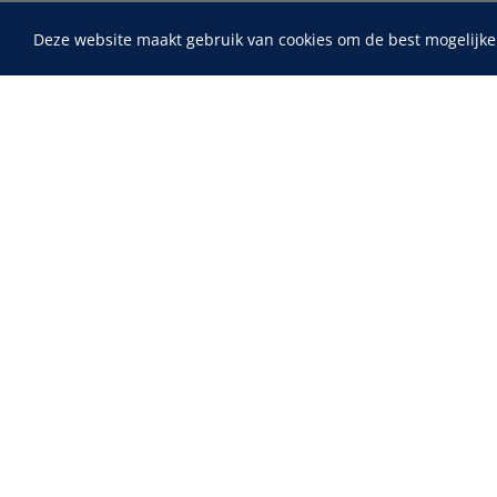
Deze website maakt gebruik van cookies om de best mogelijke
Home
Fysiotherapie & Revalidatie
Incontinentiezorg
Maimed
Instrumenten
MaiMed-por
15 x 9 cm - 
ADL & Comfortzorg
EHBO & Reanimatie
Infrastructuur
Behandeling
Diagnose
Monitoring
Chirurgie