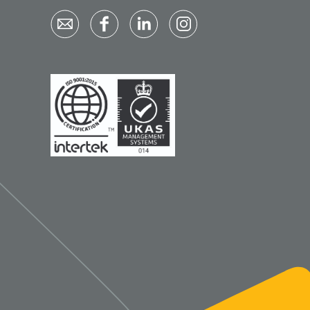
Qualiteam
1625789
RUBAN - breukband 4 banden
- 27 cm - L - 1 st
1016111
d schaar - gebogen -
omp - 14 cm - 1 st