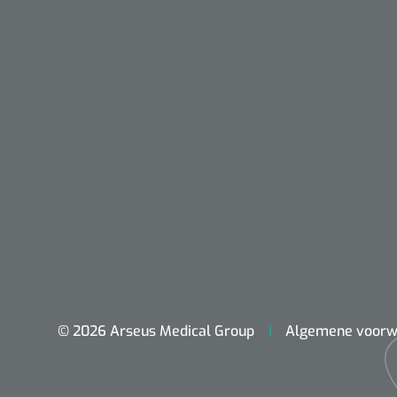
Nopa
Metzenbaum
© 2026 Arseus Medical Group
Algemene voorw
scherp sche