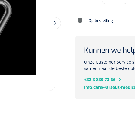
Op bestelling
Deb Stoko
Dispense
wit - chr
Kunnen we hel
Nopa
1207664
Onze Customer Service sp
Vaatklem Pean - zonder
samen naar de beste opl
tanden - gebogen - 14 cm - 1 st
+32 3 830 73 66
info.care@arseus-medica