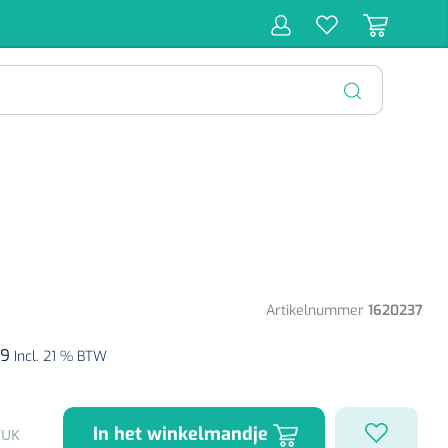
r
Behandeling
Diagnose
Monitoring
Chirurgie
SLUITEN
Artikelnummer
1620237
99
Incl. 21 % BTW
In het winkelmandje
TUK