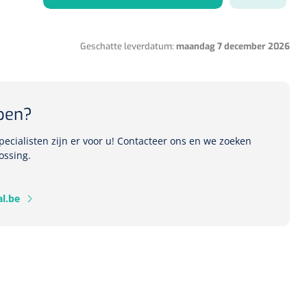
Geschatte leverdatum:
maandag 7 december 2026
1541357
r Deb transparant -
oom - 1 st
pen?
ecialisten zijn er voor u! Contacteer ons en we zoeken
ossing.
l.be