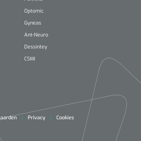
Optomic
Gyneas
Ant-Neuro
Dessintey
Mölnlycke
1603705
Mepilex® Ag - 20 x 50 cm - 2
CSMI
st
Griffioen
Standaar
stomp/st
1572568
 schaar TUC recht
aarden
Privacy
Cookies
rp - 14,5 cm / 1 st