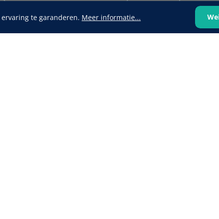
We
 ervaring te garanderen.
Meer informatie...
VOLTRA
1624428
1539440
VOLTRA I - Travel Suitcase -
efix transparent -
Strap Mount Layout
Mölnlycke
1 x 25 st
Schoenov
35 g/m² -
‹
1
2
3
4
5