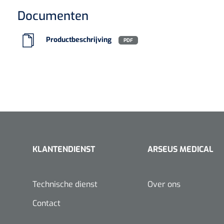
VACOped - 
Documenten
(44-46) - 1 
Productbeschrijving
PDF
PERMA-HAN
hechtdraad
cm - FW502 
KLANTENDIENST
ARSEUS MEDICAL
Technische dienst
Over ons
Contact