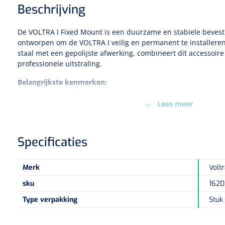
Beschrijving
De VOLTRA I Fixed Mount is een duurzame en stabiele bevesti
ontworpen om de VOLTRA I veilig en permanent te installeren
staal met een gepolijste afwerking, combineert dit accessoi
professionele uitstraling.
Belangrijkste kenmerken:
Duurzaam ontwerp:
Vervaardigd uit roestvrij staal, bestan
Lees meer
Professionele afwerking:
Hoogglans gepolijst voor een str
Veilig en stabiel:
Vast te zetten met twee schroeven voor 
betrouwbare bevestiging.
Specificaties
Consistente prestaties:
Zorgt voor een vaste positie van de
veilige en stabiele trainingen.
Eenvoudig en kostenefficiënt:
Praktische oplossing zonder 
Merk
Volt
op stabiliteit boven verstelbaarheid.
sku
1620
Afmetingen verpakking:
397 mm × 171,9 mm × 121,6 mm
Type verpakking
Stuk