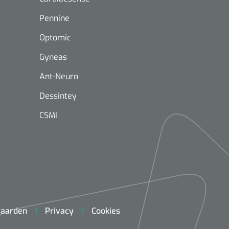
Pennine
Optomic
Gyneas
Ant-Neuro
Mölnlycke
1603705
Mepilex® Ag - 20 x 50 cm - 2
Dessintey
st
CSMI
Griffioen
Standaar
stomp/st
1572568
 schaar TUC recht
rp - 14,5 cm / 1 st
aarden
Privacy
Cookies