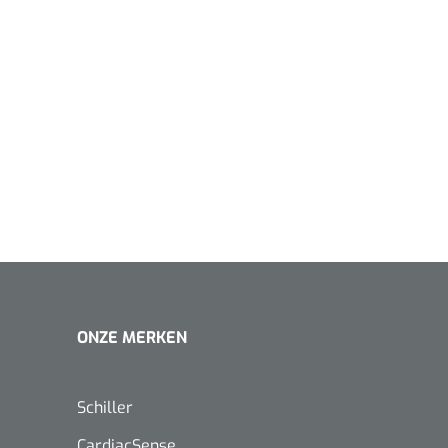
1620365
Evenup Sole - L
Nopa
st
Tang Colli
1007140
D™ silk
 3/0 - 16 mm - 75
- 1 st
Mölnlycke
Mölnlycke
1010460
Mepilex 
Mesalt® zoutverband - 7,5 x
ONZE MERKEN
23 cm - 1
7,5 cm - steriel - 30 st
Schiller
CardiacSense