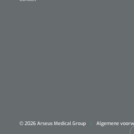
Nopa
Metzenbaum
scherp sche
© 2026 Arseus Medical Group
Algemene voorw