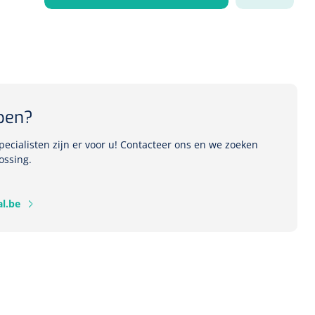
1541357
r Deb transparant -
oom - 1 st
pen?
ecialisten zijn er voor u! Contacteer ons en we zoeken
ossing.
l.be