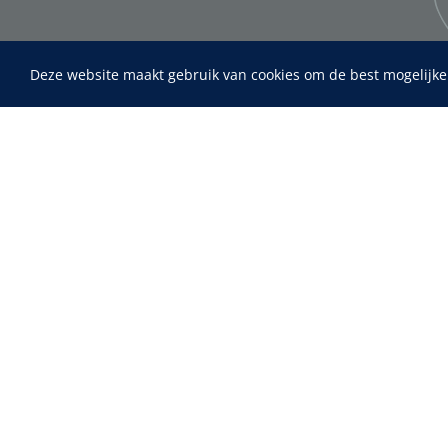
Deze website maakt gebruik van cookies om de best mogelijke
Home
Fysiotherapie & Revalidatie
Maimed
MaiMed-por
Incontinentiezorg
15 x 9 cm - 
Instrumenten
ADL & Comfortzorg
EHBO & Reanimatie
Infrastructuur
Behandeling
Diagnose
Monitoring