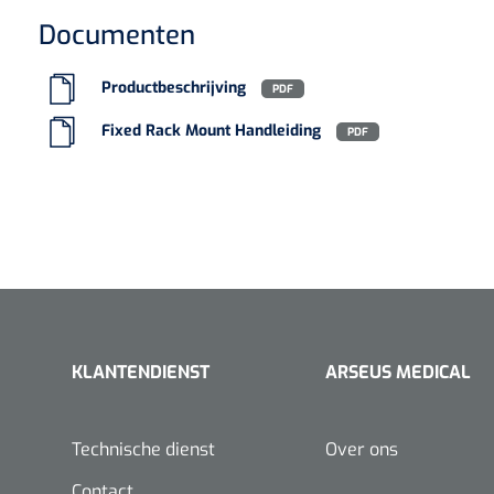
VACOped - 
Documenten
(44-46) - 1 
Productbeschrijving
PDF
Fixed Rack Mount Handleiding
PDF
PERMA-HAN
hechtdraad
cm - FW502 
KLANTENDIENST
ARSEUS MEDICAL
Technische dienst
Over ons
Contact