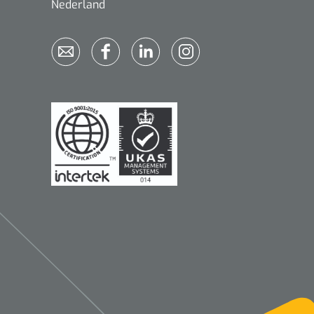
Nederland
Qualiteam
1625789
RUBAN - breukband 4 banden
- 27 cm - L - 1 st
1016111
d schaar - gebogen -
omp - 14 cm - 1 st