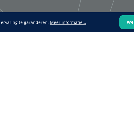
We
 ervaring te garanderen.
Meer informatie...
VOLTRA
1624428
1539440
VOLTRA I - Travel Suitcase -
efix transparent -
Strap Mount Layout
Mölnlycke
1 x 25 st
Schoenov
35 g/m² -
‹
1
2
3
4
5