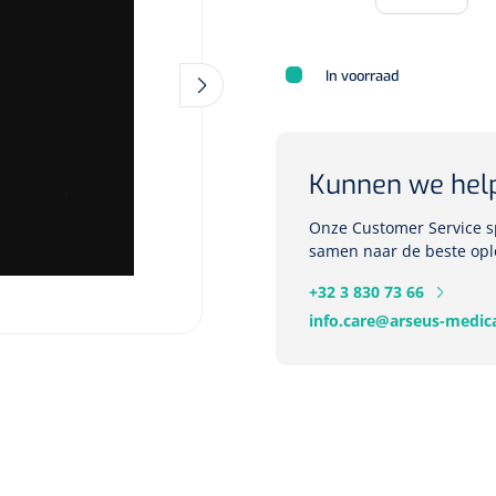
In voorraad
Deb Stoko
Dispense
wit - chr
Kunnen we hel
Nopa
1207664
Onze Customer Service sp
Vaatklem Pean - zonder
samen naar de beste opl
tanden - gebogen - 14 cm - 1 st
+32 3 830 73 66
info.care@arseus-medica