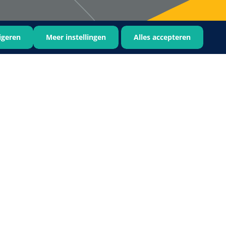
igeren
Meer instellingen
Alles accepteren
Bastos Viegas
1001396
Absorberende kompressen -
steriel - 20 x 20 cm - 1 x 30 st
1016397
ertrek - non woven -
 wit - 1 x 400 st
›
6
7