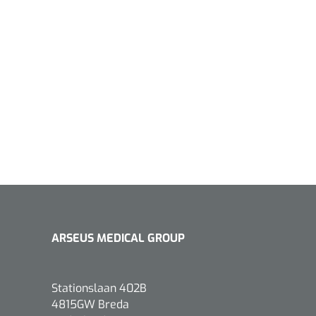
1533499
n clip - 13 cm - 1 st
Gyneas
1518880
Endobiopsie - standaard
model CH9 - 1 x 25 st
1104114
border sacrum - 23 x
ARSEUS MEDICAL GROUP
 x 5 st
Stationslaan 402B
4815GW Breda