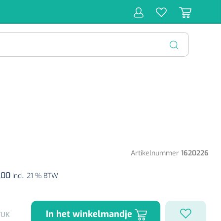
r
Behandeling
Diagnose
Monitoring
Chirurgie
SLUITEN
Artikelnummer
1620226
,00
Incl. 21 % BTW
In het winkelmandje
TUK