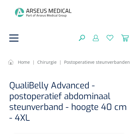
hoofdinhoud
Home
|
Chirurgie
|
Postoperatieve steunverbanden
Fysiotherapie & Revalidatie
SLUITEN
QualiBelly Advanced -
FILTEREN
Incontinentiezorg
Functionele revalidatie
postoperatief abdominaal
Hand/arm revalidatie
steunverband - hoogte 40 cm
Instrumenten
Eenmalige sondes
- 4XL
ZOEKRESULTATEN
Gangrevalidatie
Nelatonsondes
ADL & Comfortzorg
Klemmen
Vrouwensondes
Analytische revalidatie