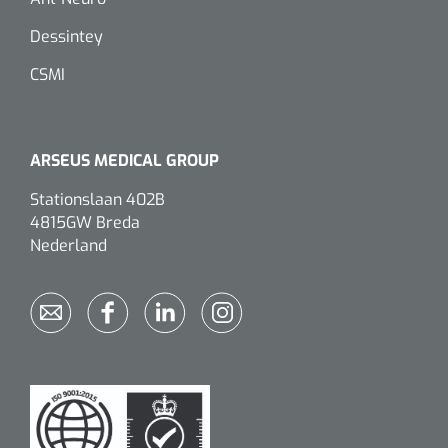
Minder infecties, minder complicaties en kortere ligduur –
Dessintey
meetbare ROI.
CSMI
ARSEUS MEDICAL GROUP
Stationslaan 402B
4815GW Breda
1620365
Nederland
VACOped - Evenup Sole - L (44-46) - 1 st