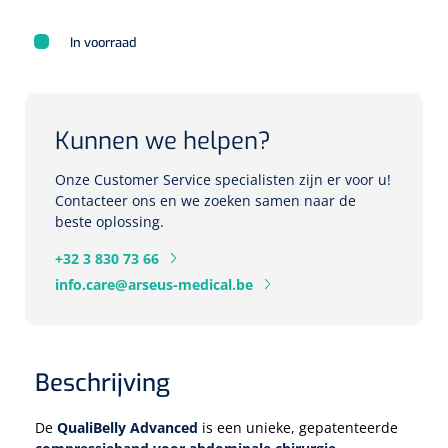
Eethulpmiddelen
In voorraad
Urologie
Bestek
Eetplateau's
Kunnen we helpen?
Onderleggers
Onze Customer Service specialisten zijn er voor u!
Contacteer ons en we zoeken samen naar de
beste oplossing.
Slabben
Nopa
1207664
Vaatklem Pean - zonder tanden - gebogen - 14 cm - 1 st
+32 3 830 73 66
Borden
info.care@arseus-medical.be
Drinkhulpmiddelen
Opzetstukken voor bekers
Beschrijving
Bekers
De
QualiBelly Advanced
is een unieke, gepatenteerde