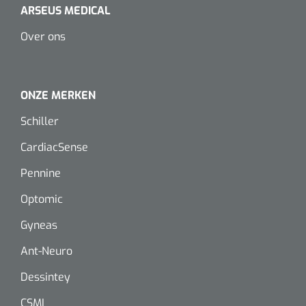
Dispenser Deb transparant - wit - chroom - 1 st
ARSEUS MEDICAL
Douchetabouretten
Over ons
Toiletverhogers
Toiletbeugels
ONZE MERKEN
Transferhulpmiddelen
Schiller
Glijzeilen
CardiacSense
Pennine
Draaischijven
Optomic
Gyneas
Ant-Neuro
Dessintey
CSMI