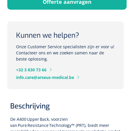
Offerte aanvragen
Herbruikbare curetten
Laser chirurgie
Massagetherapie
Holters
Biopsie punch
Surgical suction
ECG's
Ouderen Comfortzorg
Kunnen we helpen?
Verpleegdekens
Spirometers
Onze Customer Service specialisten zijn er voor u!
Warmtetherapie
Contacteer ons en we zoeken samen naar de
beste oplossing.
Dopplers
Fixatiemateriaal
Foetale dopplers
+32 3 830 73 66
info.care@arseus-medical.be
Positioneringsmateriaal
Vasculaire dopplers
Aangepaste kledij
Foetale en Vasculaire dopplers
Beschrijving
Diversen
Lichtdiagnostiek
De A400 Upper Back, voorzien
van Pure Resistance Technology™ (PRT), biedt meer
Verzwaringsdekens
Colposcopen