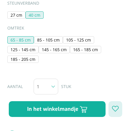
STEUNVERBAND
Herbruikbare curetten
Laser chirurgie
Massagetherapie
Holters
27 cm
40 cm
Biopsie punch
Surgical suction
SELECTEER
ECG's
OMTREK
Ouderen Comfortzorg
Verpleegdekens
65 - 85 cm
85 - 105 cm
105 - 125 cm
Spirometers
125 - 145 cm
145 - 165 cm
165 - 185 cm
Warmtetherapie
185 - 205 cm
Dopplers
Fixatiemateriaal
Foetale dopplers
Positioneringsmateriaal
Vasculaire dopplers
AANTAL
STUK
Aangepaste kledij
Foetale en Vasculaire dopplers
In het winkelmandje
Diversen
Lichtdiagnostiek
Verzwaringsdekens
Colposcopen