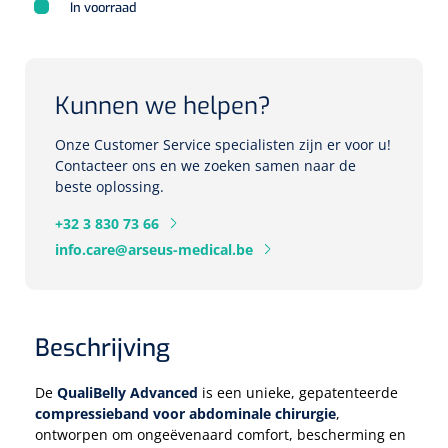
In voorraad
Eethulpmiddelen
Urologie
Bestek
Kunnen we helpen?
Eetplateau's
Onze Customer Service specialisten zijn er voor u!
Contacteer ons en we zoeken samen naar de
Onderleggers
beste oplossing.
+32 3 830 73 66
Slabben
Nopa
1207664
info.care@arseus-medical.be
Vaatklem Pean - zonder tanden - gebogen - 14 cm - 1 st
Borden
Drinkhulpmiddelen
Beschrijving
Opzetstukken voor bekers
De
QualiBelly Advanced
is een unieke, gepatenteerde
compressieband voor abdominale chirurgie
,
Bekers
ontworpen om ongeëvenaard comfort, bescherming en