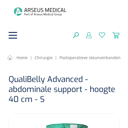
hoofdinhoud
Home
|
Chirurgie
|
Postoperatieve steunverbanden
Fysiotherapie & Revalidatie
SLUITEN
QualiBelly Advanced -
FILTEREN
Incontinentiezorg
Functionele revalidatie
abdominale support - hoogte
Hand/arm revalidatie
40 cm - S
Instrumenten
Eenmalige sondes
ZOEKRESULTATEN
Gangrevalidatie
Nelatonsondes
ADL & Comfortzorg
Klemmen
Vrouwensondes
Analytische revalidatie