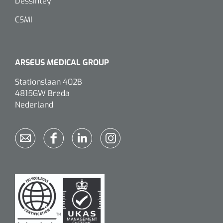
Dessintey
meetbare ROI.
CSMI
ARSEUS MEDICAL GROUP
Stationslaan 402B
4815GW Breda
Nederland
1620365
VACOped - Evenup Sole - L (44-46) - 1 st