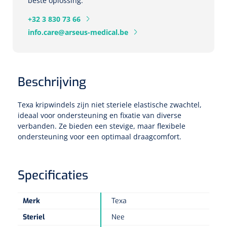
beste oplossing.
+32 3 830 73 66
Eethulpmiddelen
Urologie
info.care@arseus-medical.be
Bestek
Eetplateau's
Beschrijving
Onderleggers
Texa kripwindels zijn niet steriele elastische zwachtel,
Slabben
ideaal voor ondersteuning en fixatie van diverse
Nopa
1207664
verbanden. Ze bieden een stevige, maar flexibele
Vaatklem Pean - zonder tanden - gebogen - 14 cm - 1 st
ondersteuning voor een optimaal draagcomfort.
Borden
Drinkhulpmiddelen
Specificaties
Opzetstukken voor bekers
Merk
Texa
Bekers
Steriel
Nee