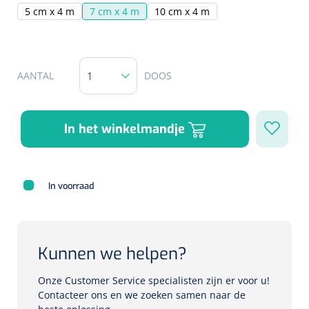
5 cm x 4 m
7 cm x 4 m
10 cm x 4 m
Herbruikbare curetten
Laser chirurgie
Massagetherapie
Holters
Biopsie punch
Surgical suction
ECG's
Ouderen Comfortzorg
AANTAL
DOOS
Verpleegdekens
Spirometers
Warmtetherapie
In het winkelmandje
Dopplers
Fixatiemateriaal
Foetale dopplers
In voorraad
Positioneringsmateriaal
Vasculaire dopplers
Aangepaste kledij
Foetale en Vasculaire dopplers
Kunnen we helpen?
Diversen
Lichtdiagnostiek
Onze Customer Service specialisten zijn er voor u!
Contacteer ons en we zoeken samen naar de
Verzwaringsdekens
Colposcopen