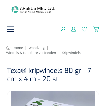
hoofdinhoud
Home
|
Wondzorg
|
Windels & tubulaire verbanden
|
Kripwindels
Fysiotherapie & Revalidatie
SLUITEN
Texa® kripwindels 80 gr - 7
FILTEREN
Incontinentiezorg
Functionele revalidatie
cm x 4 m - 20 st
Hand/arm revalidatie
Instrumenten
Eenmalige sondes
ZOEKRESULTATEN
Gangrevalidatie
Nelatonsondes
ADL & Comfortzorg
Klemmen
Vrouwensondes
Analytische revalidatie