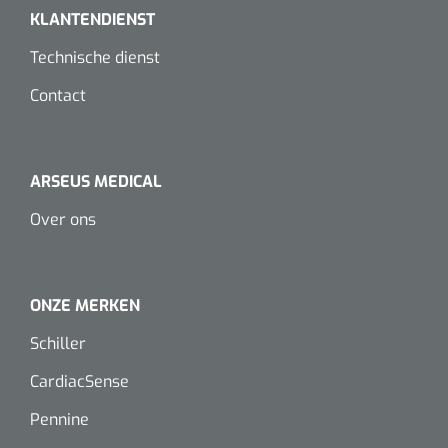
Dispenser Deb transparant - wit - chroom - 1 st
Douchetabouretten
KLANTENDIENST
Technische dienst
Toiletverhogers
Contact
Toiletbeugels
Transferhulpmiddelen
ARSEUS MEDICAL
Glijzeilen
Over ons
Draaischijven
ONZE MERKEN
Schiller
CardiacSense
Pennine