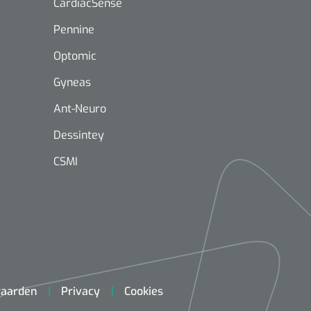
CardiacSense
Pennine
Optomic
Gyneas
Ant-Neuro
Mölnlycke
1603705
Mepilex® Ag - 20 x 50 cm - 2
Dessintey
st
CSMI
Griffioen
Standaar
stomp/st
1572568
 schaar TUC recht
rp - 14,5 cm / 1 st
aarden
Privacy
Cookies