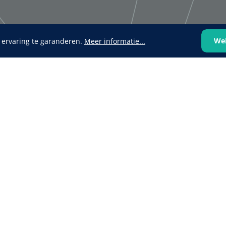
We
 ervaring te garanderen.
Meer informatie...
VOLTRA
1624428
1539440
VOLTRA I - Travel Suitcase -
efix transparent -
Strap Mount Layout
Mölnlycke
1 x 25 st
Schoenov
35 g/m² -
‹
1
2
3
4
5