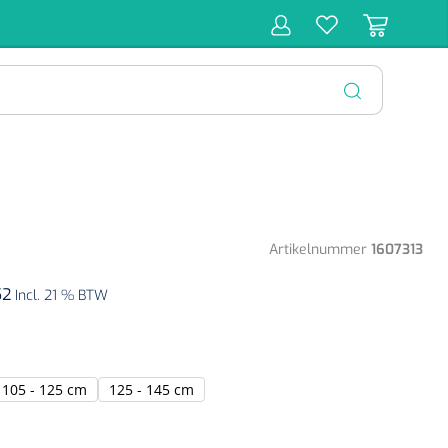
r
Behandeling
Diagnose
Monitoring
Chirurgie
SLUITEN
Artikelnummer
1607313
52
Incl. 21 % BTW
105 - 125 cm
125 - 145 cm