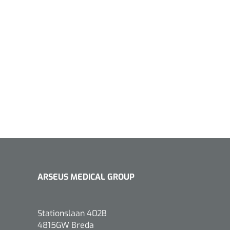
1533499
n clip - 13 cm - 1 st
Gyneas
1518880
Endobiopsie - standaard
model CH9 - 1 x 25 st
1104114
border sacrum - 23 x
ARSEUS MEDICAL GROUP
 x 5 st
Stationslaan 402B
4815GW Breda