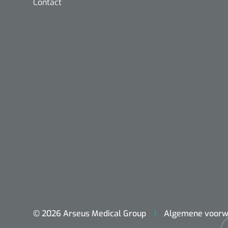
Contact
Nopa
Metzenbaum
scherp sche
© 2026 Arseus Medical Group
Algemene voorw