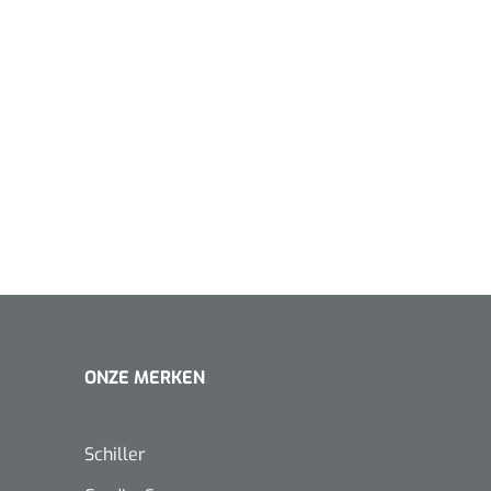
1620365
Evenup Sole - L
Nopa
st
Tang Colli
1007140
D™ silk
 3/0 - 16 mm - 75
- 1 st
Mölnlycke
Mölnlycke
1010460
Mepilex 
Mesalt® zoutverband - 7,5 x
ONZE MERKEN
23 cm - 1
7,5 cm - steriel - 30 st
Schiller