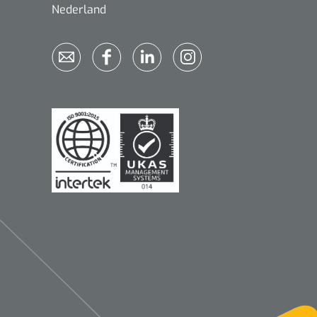
Nederland
Qualiteam
1625789
RUBAN - breukband 4 banden
- 27 cm - L - 1 st
1016111
d schaar - gebogen -
omp - 14 cm - 1 st