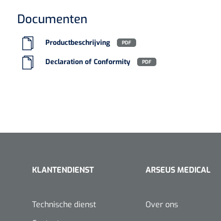
VACOped - 
Documenten
(44-46) - 1 
Productbeschrijving
PDF
Declaration of Conformity
PDF
PERMA-HAN
hechtdraad
cm - FW502 
KLANTENDIENST
ARSEUS MEDICAL
Technische dienst
Over ons