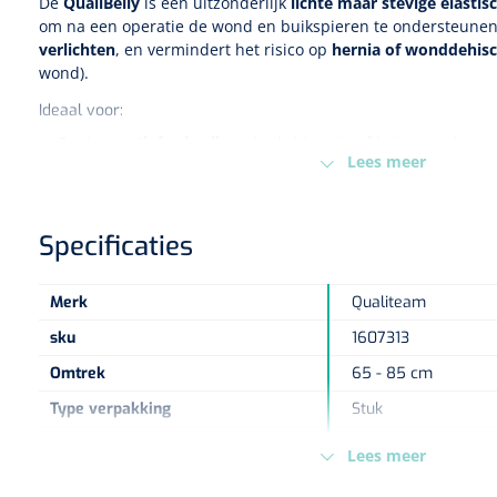
De
QualiBelly
is een uitzonderlijk
lichte maar stevige elasti
om na een operatie de wond en buikspieren te ondersteunen
verlichten
, en vermindert het risico op
hernia of wonddehisc
wond).
Ideaal voor:
Postoperatief gebruik
na buikchirurgie of keizersnede
Lees meer
Na de bevalling
– ondersteuning van verslapte buikhuid
Na gewichtsverlies
– helpt bij het vormen van de nieuwe 
Lendensteun
– verlicht rugpijn en bevordert een correcte
Specificaties
De
verstelbare pasvorm
zorgt voor optimaal draagcomfort e
aan het lichaam.
Merk
Qualiteam
QualiBelly
combineert medische doeltreffendheid met dagelij
sku
1607313
voor herstel, ondersteuning en vormcorrectie.
Omtrek
65 - 85 cm
Type verpakking
Stuk
Europese Regelgeving
MDR - 2017/745/EU -
Lees meer