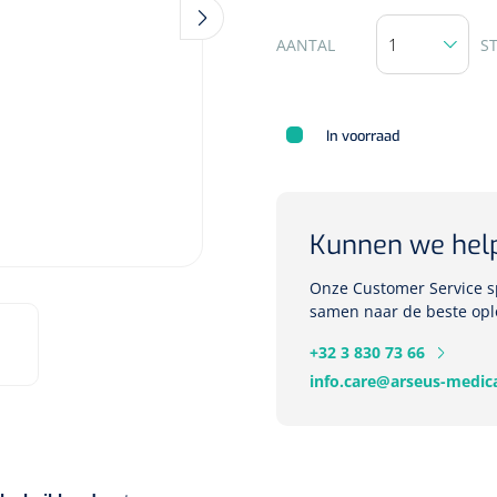
AANTAL
S
Deb Stoko
Dispense
In voorraad
wit - chr
Nopa
1207664
Kunnen we hel
Vaatklem Pean - zonder
tanden - gebogen - 14 cm - 1 st
Onze Customer Service sp
samen naar de beste opl
+32 3 830 73 66
info.care@arseus-medica