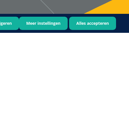
igeren
Meer instellingen
Alles accepteren
Bastos Viegas
1001396
Absorberende kompressen -
steriel - 20 x 20 cm - 1 x 30 st
1016397
ertrek - non woven -
 wit - 1 x 400 st
›
6
7