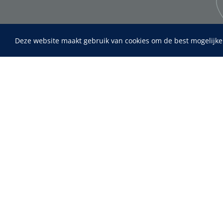
Deze website maakt gebruik van cookies om de best mogelijke
Home
Fysiotherapie & Revalidatie
Maimed
MaiMed-por
Incontinentiezorg
15 x 9 cm - 
Instrumenten
ADL & Comfortzorg
EHBO & Reanimatie
Infrastructuur
Behandeling
Diagnose
Monitoring