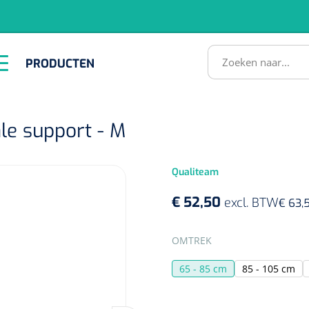
RODUCTEN
PRODUCTEN
Instrumenten
ADL &
EHBO &
Infrastructuu
Comfortzorg
Reanimatie
SULTATEN
le support - M
Qualiteam
€ 52,50
excl. BTW
€ 63,
SELECTEER
OMTREK
1518857
65 - 85 cm
85 - 105 cm
lum - small/virgin
. 20 mm - 1 x 100 st