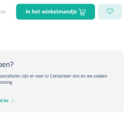
In het winkelmandje
TUK
1541357
r Deb transparant -
oom - 1 st
pen?
ecialisten zijn er voor u! Contacteer ons en we zoeken
ossing.
l.be