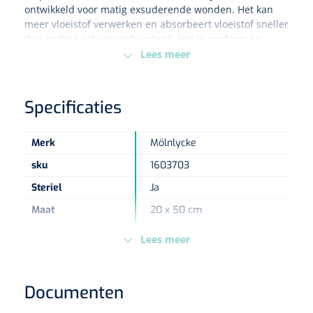
ontwikkeld voor matig exsuderende wonden. Het kan
meer vloeistof verwerken en absorbeert vloeistof sneller
Eethulpmiddelen
Urologie
dan andere schuimverbanden1. Het is conform en
Bestek
veelzijdig - u kunt het gebruiken voor de behandeling
Lees meer
van wonden met normaal en viskeus vocht, tijdens alle
genezingsstadia van exsuderende wonden. Mepilex®
Eetplateau's
XT is voorzien van onze Safetac® wondcontactlaag.
Specificaties
Onderleggers
Merk
Mölnlycke
Slabben
Nopa
1207664
sku
1603703
Vaatklem Pean - zonder tanden - gebogen - 14 cm - 1 st
Steriel
Ja
Borden
Maat
20 x 50 cm
Type verpakking
Doos
Drinkhulpmiddelen
Lees meer
Europese
MDR - 2017/745/EU - Klasse
Opzetstukken voor bekers
Regelgeving
Ilb
Documenten
Bekers