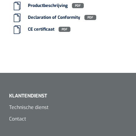
Productbeschrijving
Koffiebekers
PDF
Declaration of Conformity
PDF
Badkamerhulpmiddelen
CE certificaat
PDF
Doucherolstoelen
Douchestoelen
Diversen badkamerhulpmiddelen
Doucheramen
Douchebrancard
KLANTENDIENST
Technische dienst
Wandbeugels
Contact
Toiletstoelen
Deb Stoko
1541357