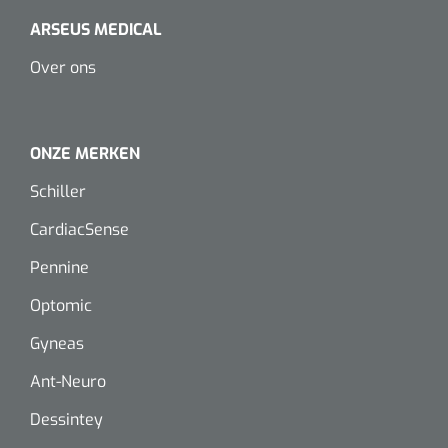
Dispenser Deb transparant - wit - chroom - 1 st
Douchetabouretten
ARSEUS MEDICAL
Toiletverhogers
Over ons
Toiletbeugels
ONZE MERKEN
Transferhulpmiddelen
Schiller
Glijzeilen
CardiacSense
Draaischijven
Pennine
Optomic
Gyneas
Ant-Neuro
Dessintey