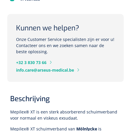
Herbruikbare curetten
Laser chirurgie
Massagetherapie
Holters
Biopsie punch
Surgical suction
Kunnen we helpen?
ECG's
Ouderen Comfortzorg
Verpleegdekens
Onze Customer Service specialisten zijn er voor u!
Spirometers
Contacteer ons en we zoeken samen naar de
beste oplossing.
Warmtetherapie
Dopplers
+32 3 830 73 66
Fixatiemateriaal
Foetale dopplers
info.care@arseus-medical.be
Positioneringsmateriaal
Vasculaire dopplers
Aangepaste kledij
Beschrijving
Foetale en Vasculaire dopplers
Diversen
Mepilex® XT is een sterk absorberend schuimverband
Lichtdiagnostiek
voor normaal en viskeus exsudaat.
Verzwaringsdekens
Colposcopen
Mepilex® XT schuimverband van
Mölnlycke
is