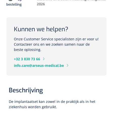
2026
bestelling
Herbruikbare curetten
Laser chirurgie
Massagetherapie
Holters
Biopsie punch
Surgical suction
ECG's
Ouderen Comfortzorg
Kunnen we helpen?
Verpleegdekens
Spirometers
Onze Customer Service specialisten zijn er voor u!
Contacteer ons en we zoeken samen naar de
Warmtetherapie
beste oplossing.
Dopplers
Fixatiemateriaal
+32 3 830 73 66
Foetale dopplers
info.care@arseus-medical.be
Positioneringsmateriaal
Vasculaire dopplers
Aangepaste kledij
Foetale en Vasculaire dopplers
Beschrijving
Diversen
Lichtdiagnostiek
De implantaatset kan zowel in de praktijk als in het
ziekenhuis worden gebruikt.
Verzwaringsdekens
Colposcopen