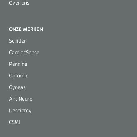
Over ons
Dispenser Deb transparant - wit - chroom - 1 st
Douchetabouretten
Toiletverhogers
ONZE MERKEN
Toiletbeugels
Schiller
CardiacSense
Transferhulpmiddelen
Glijzeilen
Pennine
Optomic
Draaischijven
Gyneas
Ant-Neuro
Dessintey
CSMI