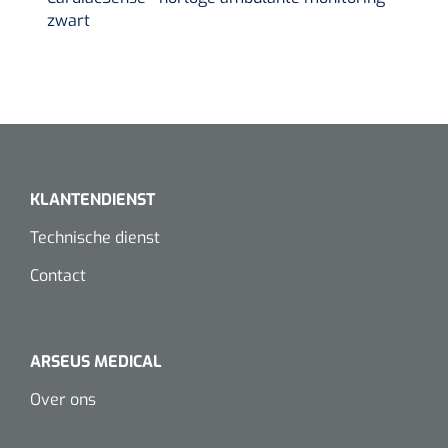
Dispenser Deb transparant - wit - chroom - 1 st
Douchetabouretten
zwart
Toiletverhogers
Toiletbeugels
Transferhulpmiddelen
KLANTENDIENST
Glijzeilen
Technische dienst
Draaischijven
Contact
ARSEUS MEDICAL
Over ons