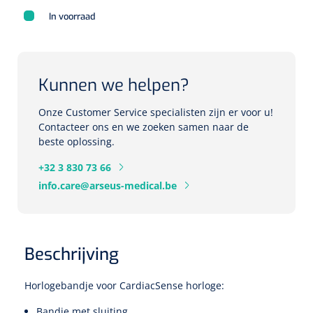
Herbruikbare curetten
In voorraad
Laser chirurgie
Massagetherapie
Holters
Biopsie punch
Surgical suction
ECG's
Ouderen Comfortzorg
Kunnen we helpen?
Verpleegdekens
Spirometers
Onze Customer Service specialisten zijn er voor u!
Warmtetherapie
Contacteer ons en we zoeken samen naar de
beste oplossing.
Dopplers
Fixatiemateriaal
Foetale dopplers
+32 3 830 73 66
info.care@arseus-medical.be
Positioneringsmateriaal
Vasculaire dopplers
Aangepaste kledij
Foetale en Vasculaire dopplers
Beschrijving
Diversen
Lichtdiagnostiek
Horlogebandje voor CardiacSense horloge:
Verzwaringsdekens
Colposcopen
Bandje met sluiting