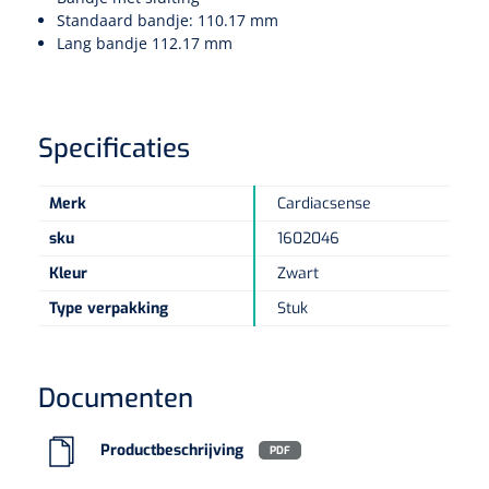
Standaard bandje: 110.17 mm
Lang bandje 112.17 mm
Eethulpmiddelen
Urologie
Bestek
Eetplateau's
Specificaties
Onderleggers
Merk
Cardiacsense
sku
1602046
Slabben
Nopa
1207664
Kleur
Zwart
Vaatklem Pean - zonder tanden - gebogen - 14 cm - 1 st
Borden
Type verpakking
Stuk
Drinkhulpmiddelen
Documenten
Opzetstukken voor bekers
Productbeschrijving
PDF
Bekers