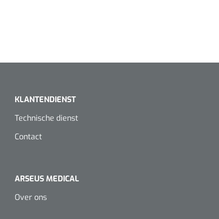
Dispenser Deb transparant - wit - chroom - 1 st
Douchetabouretten
Toiletverhogers
Toiletbeugels
Transferhulpmiddelen
KLANTENDIENST
Glijzeilen
Technische dienst
Draaischijven
Contact
ARSEUS MEDICAL
Over ons