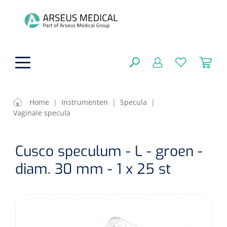
hoofdinhoud
Home
|
Instrumenten
|
Specula
|
Vaginale specula
Fysiotherapie & Revalidatie
SLUITEN
Cusco speculum - L - groen -
FILTEREN
Incontinentiezorg
Functionele revalidatie
diam. 30 mm - 1 x 25 st
Hand/arm revalidatie
Instrumenten
Eenmalige sondes
ZOEKRESULTATEN
Gangrevalidatie
Nelatonsondes
ADL & Comfortzorg
Klemmen
Vrouwensondes
Analytische revalidatie