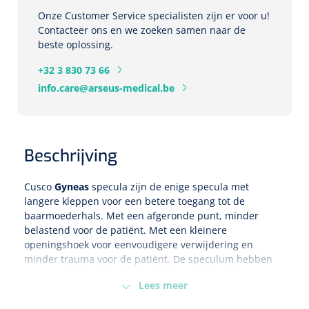
Onze Customer Service specialisten zijn er voor u!
Eethulpmiddelen
Contacteer ons en we zoeken samen naar de
Urologie
beste oplossing.
Bestek
+32 3 830 73 66
Eetplateau's
info.care@arseus-medical.be
Onderleggers
Beschrijving
Slabben
Nopa
1207664
Vaatklem Pean - zonder tanden - gebogen - 14 cm - 1 st
Cusco
Gyneas
specula zijn de enige specula met
Borden
langere kleppen voor een betere toegang tot de
baarmoederhals. Met een afgeronde punt, minder
belastend voor de patiënt. Met een kleinere
Drinkhulpmiddelen
openingshoek voor eenvoudigere verwijdering en
Opzetstukken voor bekers
minder trauma voor de patiënt. De speculum hebben
een versterkte scharnier en bieden minder risico om
Lees meer
toe te klappen en een beter blokkade van de schroef.
Bekers