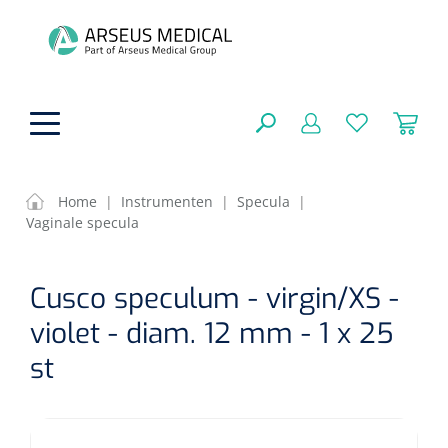
hoofdinhoud
Home
|
Instrumenten
|
Specula
|
Vaginale specula
Fysiotherapie & Revalidatie
SLUITEN
Cusco speculum - virgin/XS -
FILTEREN
Incontinentiezorg
Functionele revalidatie
violet - diam. 12 mm - 1 x 25
Hand/arm revalidatie
Instrumenten
Eenmalige sondes
st
ZOEKRESULTATEN
Gangrevalidatie
Nelatonsondes
ADL & Comfortzorg
Klemmen
Vrouwensondes
Analytische revalidatie