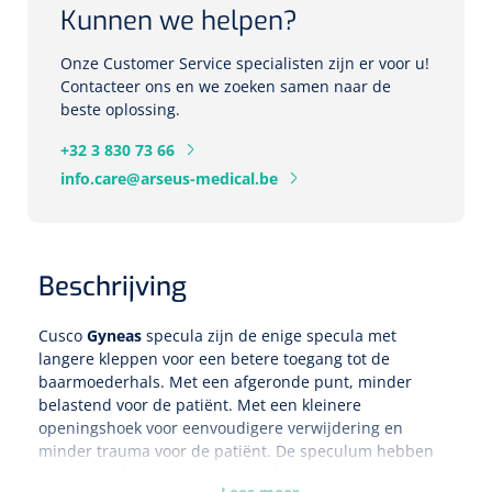
Kunnen we helpen?
Eethulpmiddelen
Urologie
Onze Customer Service specialisten zijn er voor u!
Bestek
Contacteer ons en we zoeken samen naar de
beste oplossing.
Eetplateau's
+32 3 830 73 66
info.care@arseus-medical.be
Onderleggers
Slabben
Nopa
1207664
Vaatklem Pean - zonder tanden - gebogen - 14 cm - 1 st
Beschrijving
Borden
Cusco
Gyneas
specula zijn de enige specula met
langere kleppen voor een betere toegang tot de
Drinkhulpmiddelen
baarmoederhals. Met een afgeronde punt, minder
Opzetstukken voor bekers
belastend voor de patiënt. Met een kleinere
openingshoek voor eenvoudigere verwijdering en
minder trauma voor de patiënt. De speculum hebben
Bekers
een versterkte scharnier en bieden minder risico om