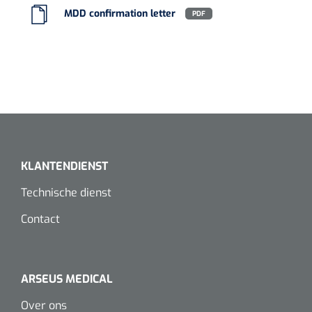
Dispenser Deb transparant - wit - chroom - 1 st
Douchetabouretten
MDD confirmation letter
PDF
Toiletverhogers
Toiletbeugels
Transferhulpmiddelen
Glijzeilen
KLANTENDIENST
Draaischijven
Technische dienst
Contact
ARSEUS MEDICAL
Over ons